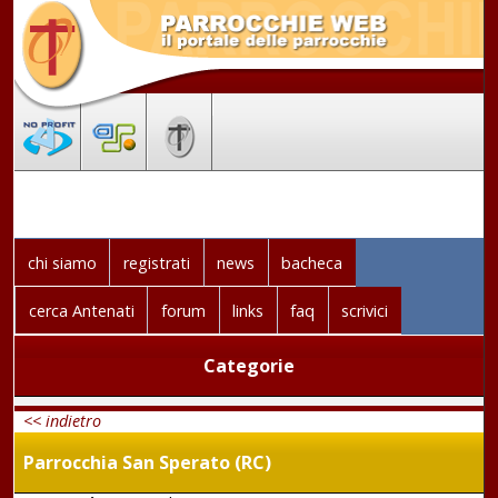
chi siamo
registrati
news
bacheca
cerca Antenati
forum
links
faq
scrivici
Categorie
<< indietro
Parrocchia San Sperato (RC)