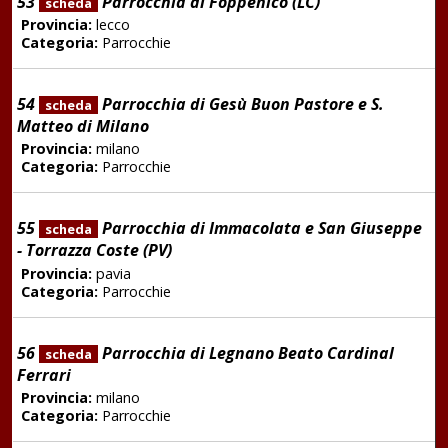
53
Parrocchia di Foppenico (LC)
scheda
Provincia:
lecco
Categoria:
Parrocchie
54
Parrocchia di Gesù Buon Pastore e S.
scheda
Matteo di Milano
Provincia:
milano
Categoria:
Parrocchie
55
Parrocchia di Immacolata e San Giuseppe
scheda
- Torrazza Coste (PV)
Provincia:
pavia
Categoria:
Parrocchie
56
Parrocchia di Legnano Beato Cardinal
scheda
Ferrari
Provincia:
milano
Categoria:
Parrocchie