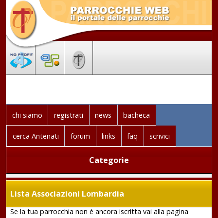
chi siamo
registrati
news
bacheca
cerca Antenati
forum
links
faq
scrivici
Categorie
Lista Associazioni Lombardia
Se la tua parrocchia non è ancora iscritta vai alla pagina