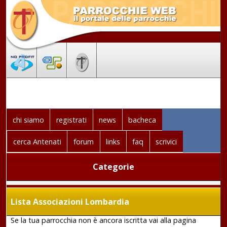
chi siamo
registrati
news
bacheca
cerca Antenati
forum
links
faq
scrivici
Categorie
Lista Associazioni Lombardia
Se la tua parrocchia non è ancora iscritta vai alla pagina