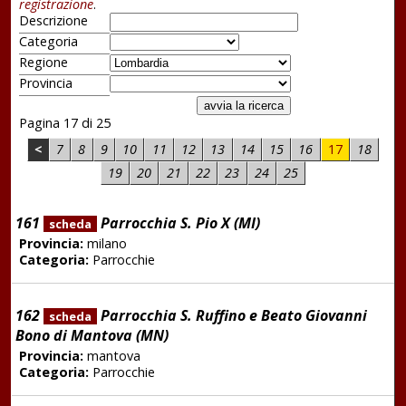
registrazione
.
Descrizione
Categoria
Regione
Provincia
Pagina 17 di 25
<
7
8
9
10
11
12
13
14
15
16
17
18
19
20
21
22
23
24
25
161
Parrocchia S. Pio X (MI)
scheda
Provincia:
milano
Categoria:
Parrocchie
162
Parrocchia S. Ruffino e Beato Giovanni
scheda
Bono di Mantova (MN)
Provincia:
mantova
Categoria:
Parrocchie