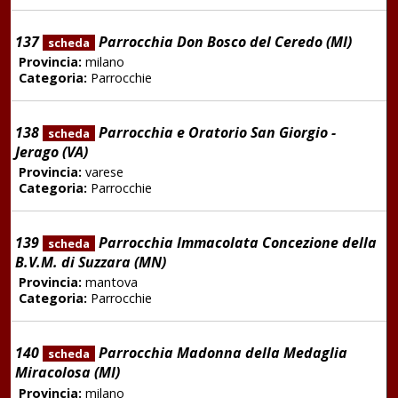
137
Parrocchia Don Bosco del Ceredo (MI)
scheda
Provincia:
milano
Categoria:
Parrocchie
138
Parrocchia e Oratorio San Giorgio -
scheda
Jerago (VA)
Provincia:
varese
Categoria:
Parrocchie
139
Parrocchia Immacolata Concezione della
scheda
B.V.M. di Suzzara (MN)
Provincia:
mantova
Categoria:
Parrocchie
140
Parrocchia Madonna della Medaglia
scheda
Miracolosa (MI)
Provincia:
milano