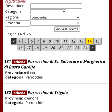
registrazione
.
Descrizione
Categoria
Regione
Provincia
Pagina 14 di 25
<
4
5
6
7
8
9
10
11
12
13
14
15
16
17
18
19
20
21
22
23
24
>
131
Parrocchia di Ss. Salvatore e Margherita
scheda
di Busto Garolfo
Provincia:
milano
Categoria:
Parrocchie
132
Parrocchia di Trigolo
scheda
Provincia:
cremona
Categoria:
Parrocchie