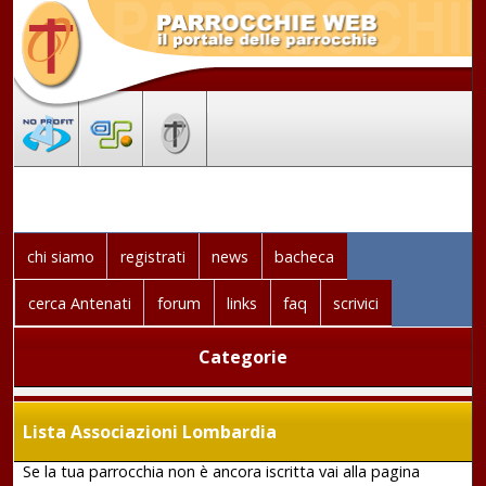
chi siamo
registrati
news
bacheca
cerca Antenati
forum
links
faq
scrivici
Categorie
Lista Associazioni Lombardia
Se la tua parrocchia non è ancora iscritta vai alla pagina