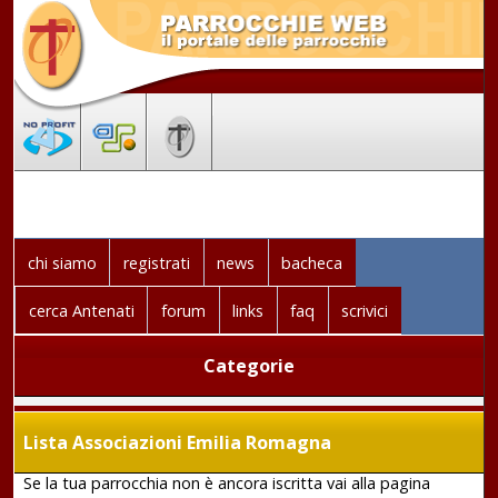
chi siamo
registrati
news
bacheca
cerca Antenati
forum
links
faq
scrivici
Categorie
Lista Associazioni Emilia Romagna
Se la tua parrocchia non è ancora iscritta vai alla pagina