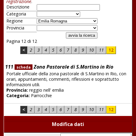
registrazione
.
Descrizione
Categoria
Regione
Provincia
Pagina 12 di 12
<
2
3
4
5
6
7
8
9
10
11
12
111
Zona Pastorale di S.Martino in Rio
scheda
Portale ufficiale della zona pastorale di S.Martino in Rio, con
orari, appuntamenti, commenti, riflessioni e soprattutto
informazioni utili.
Provincia:
reggio nell' emilia
Categoria:
Parrocchie
<
2
3
4
5
6
7
8
9
10
11
12
Modifica dati