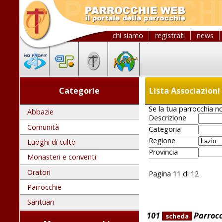
chi siamo
registrati
news
Categorie
Lista Associazioni
Se la tua parrocchia no
Abbazie
Descrizione
Comunità
Categoria
Regione
Luoghi di culto
Provincia
Monasteri e conventi
Oratori
Pagina 11 di 12
Parrocchie
Santuari
101
Parrocc
scheda