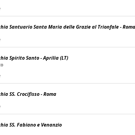
e
hia Santuario Santa Maria delle Grazie al Trionfale - Rom
e
ia Spirito Santo - Aprilia (LT)
to
e
hia SS. Crocifisso - Roma
e
hia SS. Fabiano e Venanzio