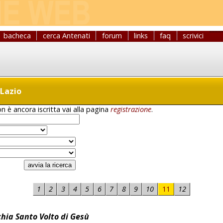
bacheca
cerca Antenati
forum
links
faq
scrivici
 Lazio
n è ancora iscritta vai alla pagina
registrazione
.
1
2
3
4
5
6
7
8
9
10
11
12
hia Santo Volto di Gesù