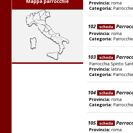
Mappa parrocchie
Provincia:
roma
Categoria:
Parrocchi
102
Parrocc
scheda
Provincia:
roma
Categoria:
Parrocchi
103
Parrocch
scheda
Parrocchia Spirito San
Provincia:
latina
Categoria:
Parrocchi
104
Parrocc
scheda
Provincia:
roma
Categoria:
Parrocchi
105
Parrocc
scheda
Provincia:
roma