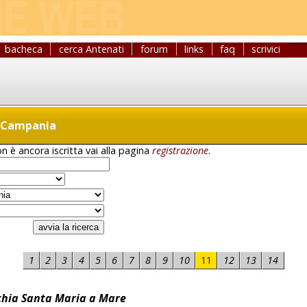
bacheca
cerca Antenati
forum
links
faq
scrivici
i Campania
n è ancora iscritta vai alla pagina
registrazione
.
1
2
3
4
5
6
7
8
9
10
11
12
13
14
hia Santa Maria a Mare