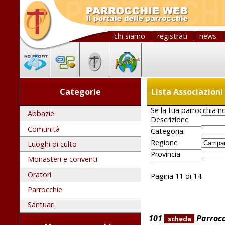
chi siamo
registrati
news
Categorie
Lista Associazion
Se la tua parrocchia no
Abbazie
Descrizione
Comunità
Categoria
Regione
Luoghi di culto
Provincia
Monasteri e conventi
Oratori
Pagina 11 di 14
Parrocchie
Santuari
101
Parrocc
scheda