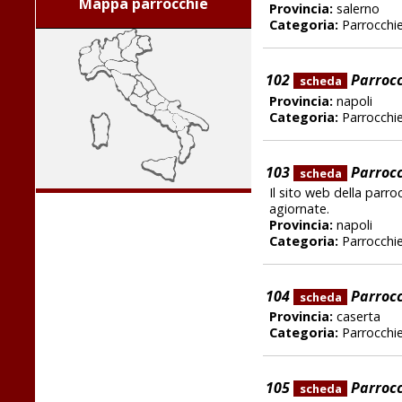
Mappa parrocchie
Provincia:
salerno
Categoria:
Parrocchi
102
Parrocc
scheda
Provincia:
napoli
Categoria:
Parrocchi
103
Parrocc
scheda
Il sito web della parro
agiornate.
Provincia:
napoli
Categoria:
Parrocchi
104
Parrocc
scheda
Provincia:
caserta
Categoria:
Parrocchi
105
Parrocc
scheda