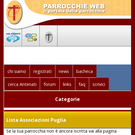
chi siamo
registrati
news
bacheca
cerca Antenati
forum
links
faq
scrivici
Categorie
Lista Associazioni Puglia
Se la tua parrocchia non è ancora iscritta vai alla pagina