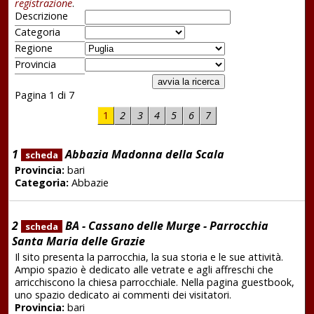
registrazione
.
Descrizione
Categoria
Regione
Provincia
Pagina 1 di 7
1
2
3
4
5
6
7
1
Abbazia Madonna della Scala
scheda
Provincia:
bari
Categoria:
Abbazie
2
BA - Cassano delle Murge - Parrocchia
scheda
Santa Maria delle Grazie
Il sito presenta la parrocchia, la sua storia e le sue attività.
Ampio spazio è dedicato alle vetrate e agli affreschi che
arricchiscono la chiesa parrocchiale. Nella pagina guestbook,
uno spazio dedicato ai commenti dei visitatori.
Provincia:
bari