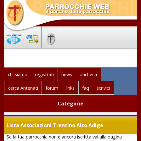
chi siamo
registrati
news
bacheca
cerca Antenati
forum
links
faq
scrivici
Categorie
Lista Associazioni Trentino Alto Adige
Se la tua parrocchia non è ancora iscritta vai alla pagina