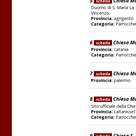
5
Chiesa Ma
scheda
Duomo di S. Maria La N
Vincenzo.
Provincia:
agrigento
Categoria:
Parrocchi
6
Chiesa Ma
scheda
Provincia:
catania
Categoria:
Parrocchi
7
Chiesa Ma
scheda
Provincia:
palermo
8
Chiesa Ma
scheda
Sito ufficiale della Ch
Provincia:
caltanisset
Categoria:
Parrocchi
9
Chiesa S.
scheda