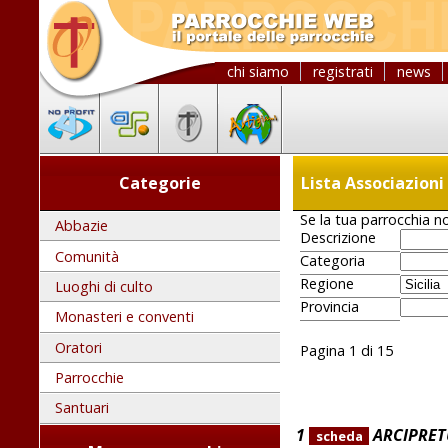
chi siamo
registrati
news
Categorie
Lista Associazioni 
Se la tua parrocchia no
Abbazie
Descrizione
Comunità
Categoria
Regione
Luoghi di culto
Provincia
Monasteri e conventi
Oratori
Pagina 1 di 15
Parrocchie
Santuari
1
ARCIPRET
scheda