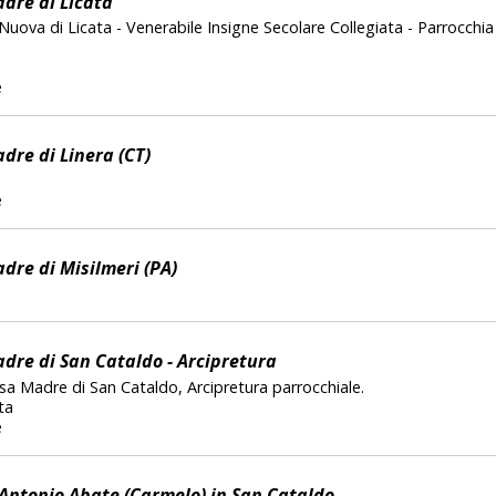
dre di Licata
uova di Licata - Venerabile Insigne Secolare Collegiata - Parrocchia
e
dre di Linera (CT)
e
dre di Misilmeri (PA)
dre di San Cataldo - Arcipretura
iesa Madre di San Cataldo, Arcipretura parrocchiale.
ta
e
 Antonio Abate (Carmelo) in San Cataldo