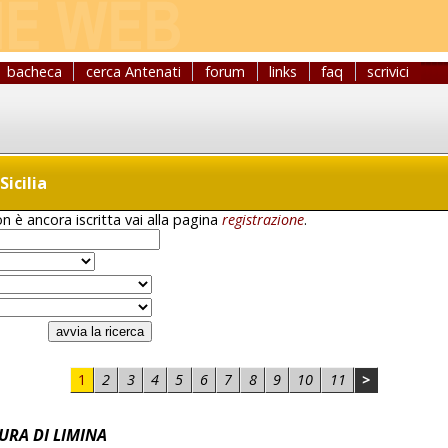
bacheca
cerca Antenati
forum
links
faq
scrivici
Sicilia
n è ancora iscritta vai alla pagina
registrazione
.
1
2
3
4
5
6
7
8
9
10
11
>
URA DI LIMINA