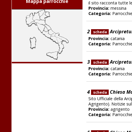
Mappa parrocchie
il sito racconta tutte 
Provincia:
messina
Categoria:
Parrocchi
2
Arcipretur
scheda
Provincia:
catania
Categoria:
Parrocchi
3
Arcipretur
scheda
Provincia:
catania
Categoria:
Parrocchi
4
Chiesa Mad
scheda
Sito Ufficiale della Ar
Agrigento). Notizie sull
Provincia:
agrigento
Categoria:
Parrocchi