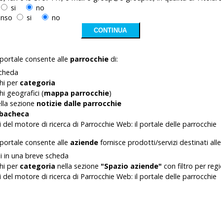
si
no
senso
si
no
l portale consente alle
parrocchie
di:
 scheda
chi per
categoria
i geografici (
mappa parrocchie
)
ella sezione
notizie dalle parrocchie
bacheca
i del motore di ricerca di Parrocchie Web: il portale delle parrocchie
l portale consente alle
aziende
fornisce prodotti/servizi destinati alle
ali in una breve scheda
chi per
categoria
nella sezione
"Spazio aziende"
con filtro per reg
i del motore di ricerca di Parrocchie Web: il portale delle parrocchie