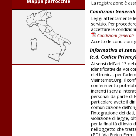
Mappa parrocchie
La registrazione è as
Condizioni Generali
Leggi attentamente le 
servizio. Per proceder
accettare le condizioni
Condizioni generali
Accetto le condizioni 
Informativa ai sensi
(c.d. Codice Privacy
Ai sensi dell'art.13 de
identificativi da Voi c
elettronica, per l'adem
Viainternet.Org. Il con
conferimento potrebbe 
inerenti i servizi inte
personali da parte di E-
particolare avete il di
comunicazione dell'orig
l'integrazione dei dati
violazione di legge, ol
per la finalità di invi
nell'oggetto che tratta
(PD), Via Enrico Fermi