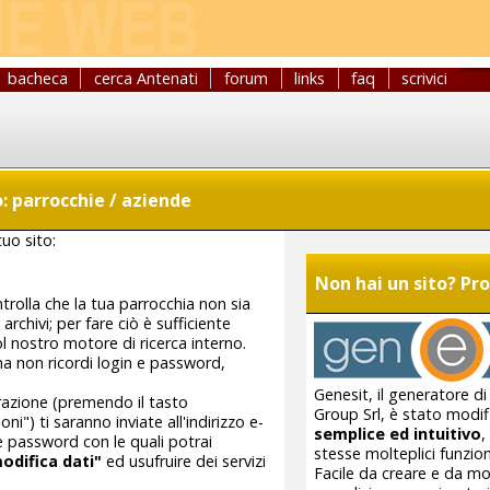
bacheca
cerca Antenati
forum
links
faq
scrivici
o: parrocchie / aziende
tuo sito:
Non hai un sito? Pro
ntrolla che la tua parrocchia non sia
archivi; per fare ciò è sufficiente
ol nostro motore di ricerca interno.
 ma non ricordi login e password,
Genesit, il generatore di 
trazione (premendo il tasto
Group Srl, è stato modi
ni") ti saranno inviate all'indirizzo e-
semplice ed intuitivo
,
 e password con le quali potrai
stesse molteplici funzion
odifica dati"
ed usufruire dei servizi
Facile da creare e da mod