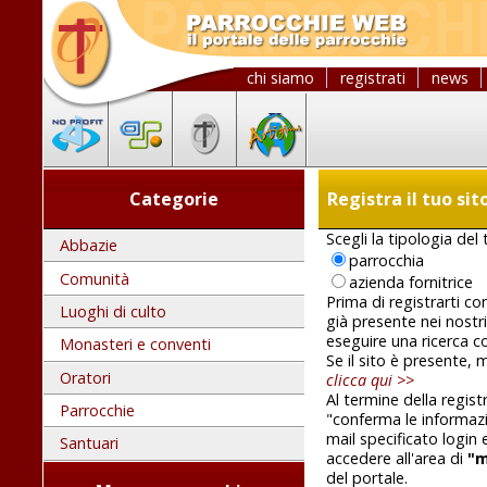
chi siamo
registrati
news
Categorie
Registra il tuo sit
Scegli la tipologia del 
Abbazie
parrocchia
Comunità
azienda fornitrice
Prima di registrarti co
Luoghi di culto
già presente nei nostri 
eseguire una ricerca c
Monasteri e conventi
Se il sito è presente,
Oratori
clicca qui >>
Al termine della regis
Parrocchie
"conferma le informazio
mail specificato login
Santuari
accedere all'area di
"m
del portale.