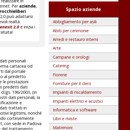
realizzare in
ternet. Per
aziende
,
Spazio aziende
rocchie
liberi
2.0 può adattarsi
voli realtà.
Abbigliamento per asili
enesit 2.0
e inizia i
Abiti per cerimonie
ratuita!
Arredi e restauro interni
Arte
Campane e orologi
 dati personali
Catering
 forma cartacea od
rti dal portale
Fiorerie
uto al predetto
 le prestazioni
Forniture per il clero
ei predetti dati
Impianti di riscaldamento
l d.lgs. 196/2003, (in
stri dati personali, la
Impianti elettrici e acustici
ificazione e
ati trattati in
Informatica e software
otivi legittimi, nonché
icando cortesemente
Libri e riviste
Srl, con sede in Padova
Matrimoni
e del trattamento.