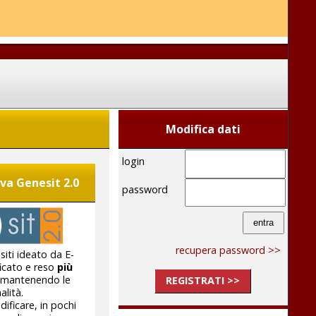
Modifica dati
login
va Genesit 2.0
password
recupera password >>
siti ideato da E-
ficato e reso
più
 mantenendo le
REGISTRATI >>
alità.
ificare, in pochi