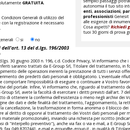
semplici passaggi potrai 
solutamente
GRATUITA
.
autonomia il tuo sito in
enti
,
associazioni
,
par
professionisti
Genesit 
Condizioni Generali di utilizzo del
alle esigenze di innumere
e con la registrazione è necessario
Cosa aspetti?
Richiedi g
.
tuoi 30 giorni di prova g
generali
si
no
 dell'art. 13 del d.lgs. 196/2003
)
l d.lgs. 30 giugno 2003 n. 196, c.d. Codice Privacy, Vi informiamo che i
onferiti saranno trattati da E-Group Srl, Titolare del trattamento, in
pimento delle operazioni inerenti la prestazione di tutti i servizi offe
ferimento dei predetti dati personali è obbligatorio. L'eventuale rifi
comportare l'impossibilità di eseguire o continuare a Vostro favore
rattivi del portale. Infine, Vi informiamo che, riguardo al trattamento d
Group Srl, avete la facoltà di esercitare i diritti previsti dall'art. 7 de
ritto di ottenere la conferma dell'esistenza o meno negli archivi dei Vo
ine dei dati e delle finalità del trattamento, l'aggiornamento, la rett
, la cancellazione, la trasformazione in forma anonima o il blocco dei d
tre al diritto di opporvi al trattamento dei Vostri dati personali per m
o di materiale promozionale), inviando una richiesta per iscritto (ind
si di "Interpello preventivo"), anche via fax o via e-mail, a E-Group 
 9, fax 049 8707441, e-mail e-group@e-group.it., in qualità di Titolar