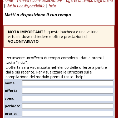
home
|
richieste dalle associazioni
|
offerte di tempo degli utenti
|
dai la tua disponibilità
|
help
Metti a disposizione il tuo tempo
NOTA IMPORTANTE
: questa bacheca è una vetrina
virtuale dove richiedere e offrire prestazioni di
VOLONTARIATO
.
Per inserire un'offerta di tempo completa i dati e premi il
tasto "invia".
L'offerta sarà visualizzata nell'elenco delle offerte a partire
dalla più recente. Per visualizzare le istruzioni sulla
compilazione del modulo premi il tasto "help".
nome:
offerta:
zona:
periodo:
orario: