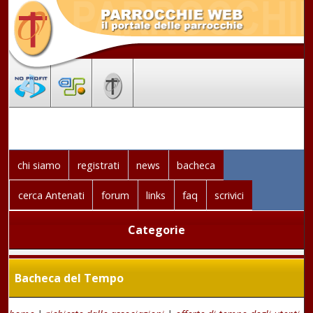
chi siamo
registrati
news
bacheca
cerca Antenati
forum
links
faq
scrivici
Categorie
Bacheca del Tempo