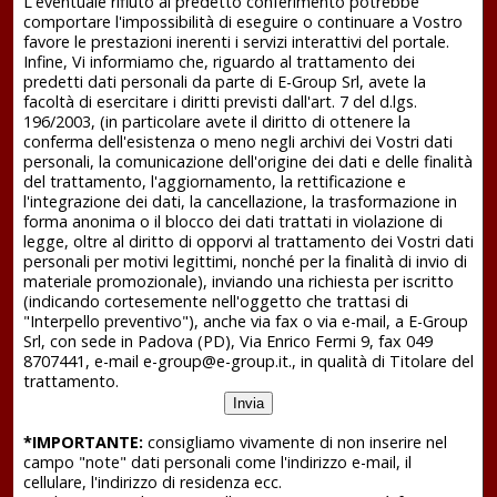
L'eventuale rifiuto al predetto conferimento potrebbe
comportare l'impossibilità di eseguire o continuare a Vostro
favore le prestazioni inerenti i servizi interattivi del portale.
Infine, Vi informiamo che, riguardo al trattamento dei
predetti dati personali da parte di E-Group Srl, avete la
facoltà di esercitare i diritti previsti dall'art. 7 del d.lgs.
196/2003, (in particolare avete il diritto di ottenere la
conferma dell'esistenza o meno negli archivi dei Vostri dati
personali, la comunicazione dell'origine dei dati e delle finalità
del trattamento, l'aggiornamento, la rettificazione e
l'integrazione dei dati, la cancellazione, la trasformazione in
forma anonima o il blocco dei dati trattati in violazione di
legge, oltre al diritto di opporvi al trattamento dei Vostri dati
personali per motivi legittimi, nonché per la finalità di invio di
materiale promozionale), inviando una richiesta per iscritto
(indicando cortesemente nell'oggetto che trattasi di
"Interpello preventivo"), anche via fax o via e-mail, a E-Group
Srl, con sede in Padova (PD), Via Enrico Fermi 9, fax 049
8707441, e-mail e-group@e-group.it., in qualità di Titolare del
trattamento.
*IMPORTANTE:
consigliamo vivamente di non inserire nel
campo "note" dati personali come l'indirizzo e-mail, il
cellulare, l'indirizzo di residenza ecc.