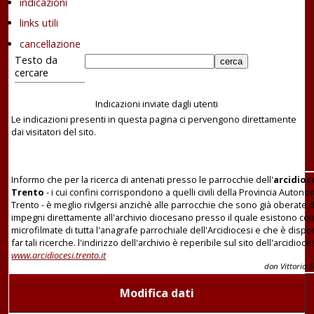
indicazioni
links utili
cancellazione
Testo da
cercare
Indicazioni inviate dagli utenti
Le indicazioni presenti in questa pagina ci pervengono direttamente
dai visitatori del sito.
Informo che per la ricerca di antenati presso le parrocchie dell'
arcidioce
Trento
- i cui confini corrispondono a quelli civili della Provincia Autono
Trento - è meglio rivlgersi anzichè alle parrocchie che sono già oberate da
impegni direttamente all'archivio diocesano presso il quale esistono co
microfilmate di tutta l'anagrafe parrochiale dell'Arcidiocesi e che è dispo
far tali ricerche. l'indirizzo dell'archivio è reperibile sul sito dell'arcidioces
www.arcidiocesi.trento.it
don Vittorio Z
Modifica dati