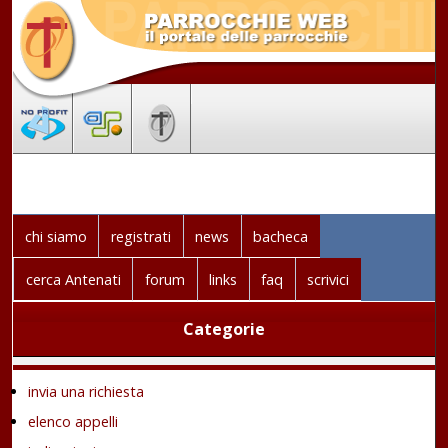
chi siamo
registrati
news
bacheca
cerca Antenati
forum
links
faq
scrivici
Categorie
invia una richiesta
elenco appelli