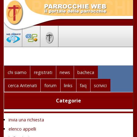
chi siamo
registrati
news
bacheca
cerca Antenati
forum
links
faq
scrivici
Categorie
invia una richiesta
elenco appelli