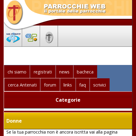
chi siamo
registrati
news
bacheca
cerca Antenati
forum
links
faq
scrivici
Categorie
Donne
Se la tua parrocchia non è ancora iscritta vai alla pagina