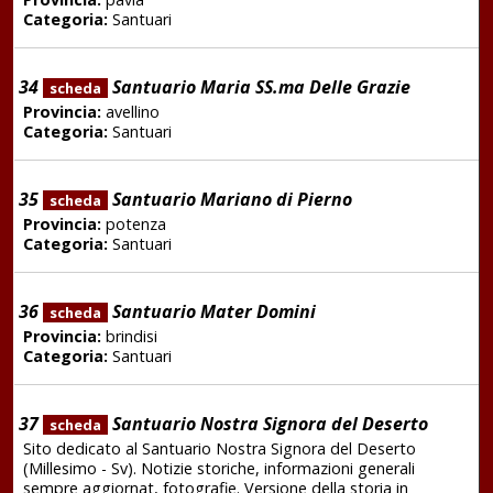
Categoria:
Santuari
34
Santuario Maria SS.ma Delle Grazie
scheda
Provincia:
avellino
Categoria:
Santuari
35
Santuario Mariano di Pierno
scheda
Provincia:
potenza
Categoria:
Santuari
36
Santuario Mater Domini
scheda
Provincia:
brindisi
Categoria:
Santuari
37
Santuario Nostra Signora del Deserto
scheda
Sito dedicato al Santuario Nostra Signora del Deserto
(Millesimo - Sv). Notizie storiche, informazioni generali
sempre aggiornat, fotografie. Versione della storia in