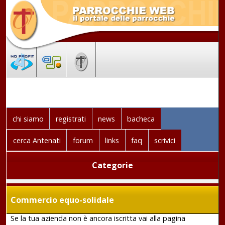
chi siamo
registrati
news
bacheca
cerca Antenati
forum
links
faq
scrivici
Categorie
Commercio equo-solidale
Se la tua azienda non è ancora iscritta vai alla pagina