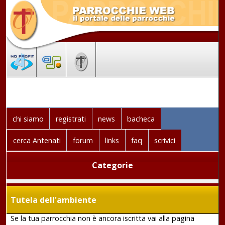
chi siamo
registrati
news
bacheca
cerca Antenati
forum
links
faq
scrivici
Categorie
Tutela dell'ambiente
Se la tua parrocchia non è ancora iscritta vai alla pagina