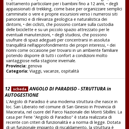
trattamento particolare per i bambini fino a 12 anni, • degli
appassionati di trekking, come base per organizzare semplici
camminate o vere e proprie escursioni verso i numerosi siti
panoramici e di rilevanza geologica e naturalistica dei
dintorni, • dei ciclisti, che possono contare sulla custodia
delle biciclette e su un piccolo spazio attrezzato per le
eventuali manutenzioni, • degli studiosi, che possono
usufruire di spazi adeguati per concentrarsi in assoluta
tranquillità nell’approfondimento dei propri interessi, • dei
nonni come occasione per trovarsi in un ambiente familiare
potendo disporre di tutti i confort a condizioni molto
vantaggiose nella stagione invernale.
Provincia:
genova
Categoria:
Viaggi, vacanze, ospitalità
12
ANGOLO DI PARADISO - STRUTTURA in
scheda
AUTOGESTIONE
L'Angolo di Paradiso è una moderna struttura che nasce in
loc. San Liberato nel comune di San Ginesio in Provincia di
Macerata, nel cuore del Parco Nazionale dei Monti Sibillini. La
casa per Ferie "Angolo di Paradiso" è stata realizzata di
recente con criteri di funzionalità e a norma di legge. Dotata
di un funzionale impianto di riscaldamento, la struttura è