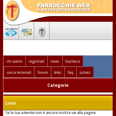
chi siamo
registrati
news
bacheca
cerca Antenati
forum
links
faq
scrivici
Categorie
Lista
Se la tua azienda non è ancora iscritta vai alla pagina