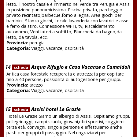
letto. Il nostro casale è immerso nel verde tra Perugia e Assisi
In posizione panoramicissima. Piscina privata, parcheggio
privato recintato,barbecue,forno a legna, Area giochi per
bambini, Stanza giochi, Locale lavanderia con lavatrici e asse
e ferro da stiro, Connessione Wi-Fi, tv, Riscaldamento
autonomo, Ventilatori a soffitto, Biancheria da bagno,da
letto, da tavola, ecc.
Provincia:
perugia
Categoria:
Viaggi, vacanze, ospitalità
14
Asqua Rifugio e Casa Vacanze a Camaldoli
scheda
Antica casa forestale recuperata e attrezzata per ospitare
fino a 40 persone, possibilità di autogestione per gruppi.
Provincia:
arezzo
Categoria:
Viaggi, vacanze, ospitalità
15
Assisi hotel Le Grazie
scheda
Hotel Le Grazie Siamo un albergo di Assisi. Ospitiamo gruppi,
pellegrinaggi, campi scuola, giovani,ritiri sportivi, soggiorni
terza età, convegni, singole persone e effettuiamo anche
pasti per gruppi di passaggio. Nel ringraziarvi per