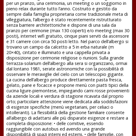
per un pranzo, una cerimonia, un meeting o un soggiorno in
pieno relax durante tutto l’anno. Costruito e gestito da
sempre dalla famiglia proprietaria come tradizionale meta di
villeggiatura, l’albergo è stato recentemente ristrutturato
senza barriere architettoniche e dispone di una sala da
pranzo per cerimonie (max 130 coperti) e/o meeting (max 30
posti), internet wifi gratuito, cinque piani serviti da ascensore
e 31 camere con circa 50 posti letto. Nel parco dell’albergo si
trovano un campo da calcetto a 5 in erba naturale (m
20×40), cintato e illuminato e una cappella privata a
disposizione per cerimonie religiose o riunioni. Sulla grande
terrazza-solarium dell’albergo alla sera si organizzano, ormai
dal lontano 1981, serate astronomiche con la possibilità di
osservare le meraviglie del cielo con un telescopio gigante.
La cucina dell’albergo produce direttamente pasta fresca,
gelato, pane e focacce e propone menù con piatti tipici della
cucina ligure-piemontese, impiegando carni rosse provenienti
da aziende locali e verdura di stagione ricavata dal proprio
orto; particolare attenzione viene dedicata alla soddisfazioni
di esigenze specifiche (menù vegetariani, per celiaci o
intolleranti). La flessibilità della gestione familiare consente
all’albergo di adattarsi alle più disparate esigenze e restare a
completa disposizione: • delle comitive, essendo
raggiungibile con autobus ed avendo una grande
disponibilità di spazi interni ed esterni, • delle famiglie, con