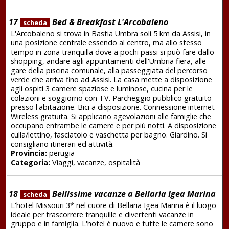
17
Bed & Breakfast L'Arcobaleno
scheda
L'Arcobaleno si trova in Bastia Umbra soli 5 km da Assisi, in
una posizione centrale essendo al centro, ma allo stesso
tempo in zona tranquilla dove a pochi passi si può fare dallo
shopping, andare agli appuntamenti dell'Umbria fiera, alle
gare della piscina comunale, alla passeggiata del percorso
verde che arriva fino ad Assisi. La casa mette a disposizione
agli ospiti 3 camere spaziose e luminose, cucina per le
colazioni e soggiorno con TV. Parcheggio pubblico gratuito
presso l'abitazione. Bici a disposizione. Connessione internet
Wireless gratuita. Si applicano agevolazioni alle famiglie che
occupano entrambe le camere e per più notti. A disposizione
culla/lettino, fasciatoio e vaschetta per bagno. Giardino. Si
consigliano itinerari ed attività.
Provincia:
perugia
Categoria:
Viaggi, vacanze, ospitalità
18
Bellissime vacanze a Bellaria Igea Marina
scheda
L'hotel Missouri 3* nel cuore di Bellaria Igea Marina è il luogo
ideale per trascorrere tranquille e divertenti vacanze in
gruppo e in famiglia. L'hotel è nuovo e tutte le camere sono