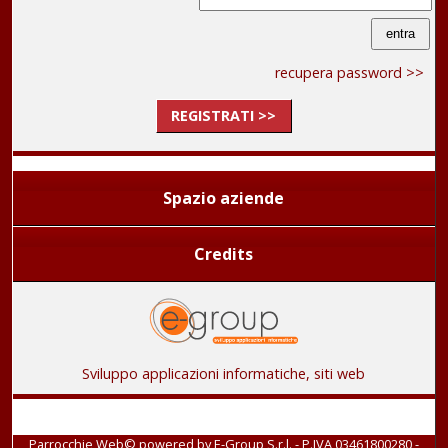
recupera password >>
REGISTRATI >>
Spazio aziende
Credits
Sviluppo applicazioni informatiche, siti web
Parrocchie Web© powered by
E-Group S.r.l. - P.IVA 03461800280
-