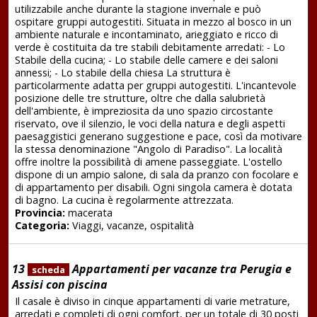
utilizzabile anche durante la stagione invernale e può
ospitare gruppi autogestiti. Situata in mezzo al bosco in un
ambiente naturale e incontaminato, arieggiato e ricco di
verde è costituita da tre stabili debitamente arredati: - Lo
Stabile della cucina; - Lo stabile delle camere e dei saloni
annessi; - Lo stabile della chiesa La struttura è
particolarmente adatta per gruppi autogestiti. L'incantevole
posizione delle tre strutture, oltre che dalla salubrietà
dell'ambiente, è impreziosita da uno spazio circostante
riservato, ove il silenzio, le voci della natura e degli aspetti
paesaggistici generano suggestione e pace, così da motivare
la stessa denominazione "Angolo di Paradiso". La località
offre inoltre la possibilità di amene passeggiate. L'ostello
dispone di un ampio salone, di sala da pranzo con focolare e
di appartamento per disabili. Ogni singola camera è dotata
di bagno. La cucina è regolarmente attrezzata.
Provincia:
macerata
Categoria:
Viaggi, vacanze, ospitalità
13
Appartamenti per vacanze tra Perugia e
scheda
Assisi con piscina
Il casale è diviso in cinque appartamenti di varie metrature,
arredati e completi di ogni comfort, per un totale di 30 posti