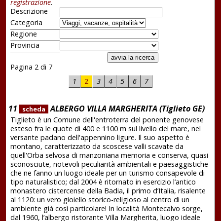
registrazione
.
Descrizione
Categoria
Regione
Provincia
Pagina 2 di 7
1
2
3
4
5
6
7
11
ALBERGO VILLA MARGHERITA (Tiglieto GE)
scheda
Tiglieto è un Comune dell'entroterra del ponente genovese
esteso fra le quote di 400 e 1100 m sul livello del mare, nel
versante padano dell'appennino ligure. Il suo aspetto è
montano, caratterizzato da scoscese valli scavate da
quell'Orba selvosa di manzoniana memoria e conserva, quasi
sconosciute, notevoli peculiarità ambientali e paesaggistiche
che ne fanno un luogo ideale per un turismo consapevole di
tipo naturalistico; dal 2004 è ritornato in esercizio l’antico
monastero cistercense della Badia, il primo d’Italia, risalente
al 1120: un vero gioiello storico-religioso al centro di un
ambiente già così particolare! In località Montecalvo sorge,
dal 1960, l’albergo ristorante Villa Margherita, luogo ideale