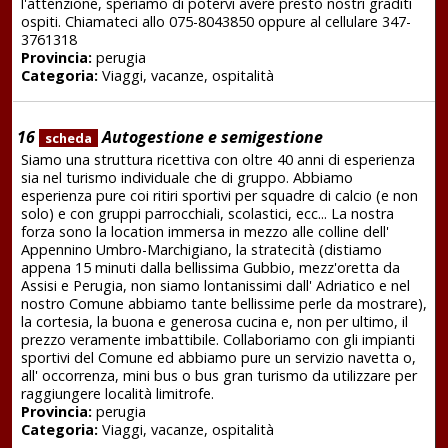
l'attenzione, speriamo di potervi avere presto nostri graditi
ospiti. Chiamateci allo 075-8043850 oppure al cellulare 347-
3761318
Provincia:
perugia
Categoria:
Viaggi, vacanze, ospitalità
16
Autogestione e semigestione
scheda
Siamo una struttura ricettiva con oltre 40 anni di esperienza
sia nel turismo individuale che di gruppo. Abbiamo
esperienza pure coi ritiri sportivi per squadre di calcio (e non
solo) e con gruppi parrocchiali, scolastici, ecc... La nostra
forza sono la location immersa in mezzo alle colline dell'
Appennino Umbro-Marchigiano, la stratecità (distiamo
appena 15 minuti dalla bellissima Gubbio, mezz'oretta da
Assisi e Perugia, non siamo lontanissimi dall' Adriatico e nel
nostro Comune abbiamo tante bellissime perle da mostrare),
la cortesia, la buona e generosa cucina e, non per ultimo, il
prezzo veramente imbattibile. Collaboriamo con gli impianti
sportivi del Comune ed abbiamo pure un servizio navetta o,
all' occorrenza, mini bus o bus gran turismo da utilizzare per
raggiungere località limitrofe.
Provincia:
perugia
Categoria:
Viaggi, vacanze, ospitalità