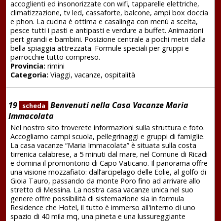
accoglienti ed insonorizzate con wifi, tapparelle elettriche,
climatizzazione, tv led, cassaforte, balcone, ampi box doccia
e phon. La cucina è ottima e casalinga con menù a scelta,
pesce tutti i pasti e antipasti e verdure a buffet. Animazioni
pert grandi e bambini. Posizione centrale a pochi metri dalla
bella spiaggia attrezzata. Formule speciali per gruppi e
parrocchie tutto compreso.
Provincia:
rimini
Categoria:
Viaggi, vacanze, ospitalità
19
Benvenuti nella Casa Vacanze Maria
scheda
Immacolata
Nel nostro sito troverete informazioni sulla struttura e foto.
Accogliamo campi scuola, pellegrinaggi e gruppi di famiglie.
La casa vacanze “Maria Immacolata” è situata sulla costa
tirrenica calabrese, a 5 minuti dal mare, nel Comune di Ricadi
e domina il promontorio di Capo Vaticano. Il panorama offre
una visione mozzafiato: dall’arcipelago delle Eolie, al golfo di
Gioia Tauro, passando da monte Poro fino ad arrivare allo
stretto di Messina. La nostra casa vacanze unica nel suo
genere offre possibilità di sistemazione sia in formula
Residence che Hotel, il tutto è immerso all'interno di uno
spazio di 40 mila mq, una pineta e una lussureggiante