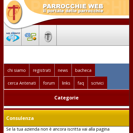
chi siamo
registrati
news
bacheca
cerca Antenati
forum
links
faq
scrivici
Categorie
Consulenza
Se la tua azienda non è ancora iscritta vai alla pagina