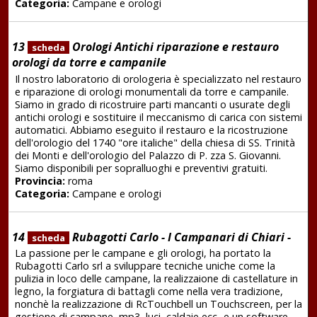
Categoria:
Campane e orologi
13
Orologi Antichi riparazione e restauro
scheda
orologi da torre e campanile
Il nostro laboratorio di orologeria è specializzato nel restauro
e riparazione di orologi monumentali da torre e campanile.
Siamo in grado di ricostruire parti mancanti o usurate degli
antichi orologi e sostituire il meccanismo di carica con sistemi
automatici. Abbiamo eseguito il restauro e la ricostruzione
dell'orologio del 1740 "ore italiche" della chiesa di SS. Trinità
dei Monti e dell'orologio del Palazzo di P. zza S. Giovanni.
Siamo disponibili per sopralluoghi e preventivi gratuiti.
Provincia:
roma
Categoria:
Campane e orologi
14
Rubagotti Carlo - I Campanari di Chiari -
scheda
La passione per le campane e gli orologi, ha portato la
Rubagotti Carlo srl a sviluppare tecniche uniche come la
pulizia in loco delle campane, la realizzaione di castellature in
legno, la forgiatura di battagli come nella vera tradizione,
nonchè la realizzazione di RcTouchbell un Touchscreen, per la
gestione di campane, mp3, luci, caldaie ecc...e un software