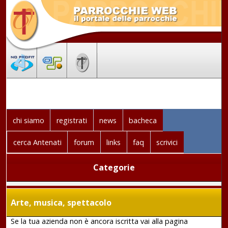
chi siamo
registrati
news
bacheca
cerca Antenati
forum
links
faq
scrivici
Categorie
Arte, musica, spettacolo
Se la tua azienda non è ancora iscritta vai alla pagina