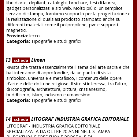
libri d'arte, depliant, cataloghi, brochure, tesi di laurea,
gadget personalizzati e siti web. Molto più di un semplice
servizio di stampa, forniamo supporto per la progettazione e
la realizzazione di qualsiasi prodotto stampato anche su
differenti materiali come il polipropilene, pvc e supporti
magnetici.
Provincia:
lecco
Categoria:
Tipografie e studi grafici
13
Limen
scheda
Rivista che tratta essenzialmente il tema dell'arte sacra e che
ha l'intenzione di approfondire, da un punto di vista
simbolico, universale e metafisico, i contenuti delle opere
d'arte e delle dottrine religiose. Il sito si interessa, tra l'altro,
di iconografia, architettura, pittura, cristianesimo,
buddhismo, islam, indusmo e umanesimo.
Categoria:
Tipografie e studi grafici
14
LITOGRAF INDUSTRIA GRAFICA EDITORIALE
scheda
LITOGRAF - INDUSTRIA GRAFICA EDITORIALE
SPECIALIZZATA DA OLTRE 20 ANNI NELL STAMPA
RILEGATURA E SPEDIZIONE PPOSTALE DI