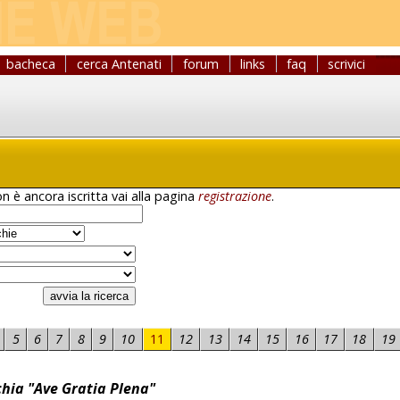
bacheca
cerca Antenati
forum
links
faq
scrivici
n è ancora iscritta vai alla pagina
registrazione
.
5
6
7
8
9
10
11
12
13
14
15
16
17
18
19
hia "Ave Gratia Plena"