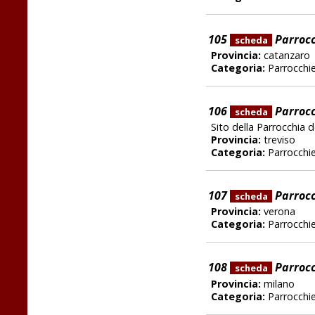
105
Parrocch
scheda
Provincia:
catanzaro
Categoria:
Parrocchi
106
Parrocc
scheda
Sito della Parrocchia 
Provincia:
treviso
Categoria:
Parrocchi
107
Parrocc
scheda
Provincia:
verona
Categoria:
Parrocchi
108
Parrocc
scheda
Provincia:
milano
Categoria:
Parrocchi