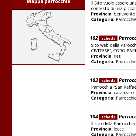
Mappa parrocchie
Il Sito vuole essere un
contesto di una piccola
Provincia:
benevento
Categoria:
Parrocchi
102
Parrocc
scheda
Sito web della Parocc
CIVITESE"; CORO PA
Provincia:
rieti
Categoria:
Parrocchi
103
Parrocc
scheda
Parrocchia "San Raffa
Provincia:
catanzaro
Categoria:
Parrocchi
104
Parrocc
scheda
Il sito della Parrocchi
Provincia:
lecce
Categoria:
Parrocchi