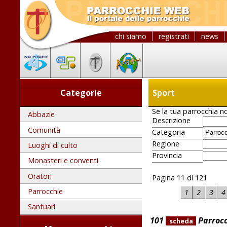
chi siamo
registrati
news
Categorie
Sport
Se la tua parrocchia no
Abbazie
Descrizione
Comunità
Categoria
Regione
Luoghi di culto
Provincia
Monasteri e conventi
Oratori
Pagina 11 di 121
Parrocchie
1
2
3
4
Santuari
101
Parrocc
scheda