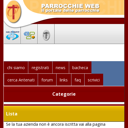
chi siamo
registrati
news
bacheca
cerca Antenati
forum
links
faq
scrivici
Categorie
Lista
Se la tua azienda non è ancora iscritta vai alla pagina