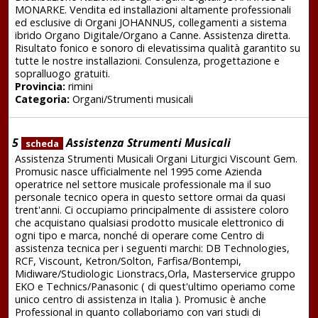
MONARKE. Vendita ed installazioni altamente professionali
ed esclusive di Organi JOHANNUS, collegamenti a sistema
ibrido Organo Digitale/Organo a Canne. Assistenza diretta.
Risultato fonico e sonoro di elevatissima qualità garantito su
tutte le nostre installazioni. Consulenza, progettazione e
sopralluogo gratuiti.
Provincia:
rimini
Categoria:
Organi/Strumenti musicali
5
Assistenza Strumenti Musicali
scheda
Assistenza Strumenti Musicali Organi Liturgici Viscount Gem.
Promusic nasce ufficialmente nel 1995 come Azienda
operatrice nel settore musicale professionale ma il suo
personale tecnico opera in questo settore ormai da quasi
trent'anni. Ci occupiamo principalmente di assistere coloro
che acquistano qualsiasi prodotto musicale elettronico di
ogni tipo e marca, nonché di operare come Centro di
assistenza tecnica per i seguenti marchi: DB Technologies,
RCF, Viscount, Ketron/Solton, Farfisa/Bontempi,
Midiware/Studiologic Lionstracs,Orla, Masterservice gruppo
EKO e Technics/Panasonic ( di quest'ultimo operiamo come
unico centro di assistenza in Italia ). Promusic è anche
Professional in quanto collaboriamo con vari studi di