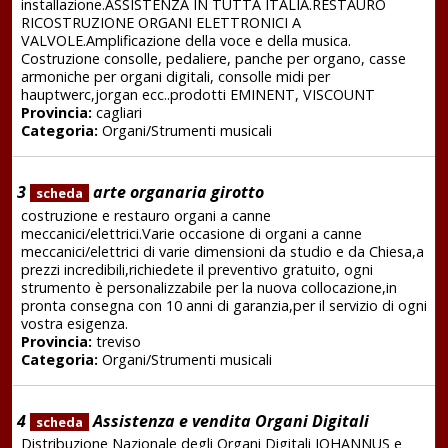
installazione.ASSISTENZA IN TUTTA ITALIA.RESTAURO
RICOSTRUZIONE ORGANI ELETTRONICI A
VALVOLE.Amplificazione della voce e della musica.
Costruzione consolle, pedaliere, panche per organo, casse
armoniche per organi digitali, consolle midi per
hauptwerc,jorgan ecc..prodotti EMINENT, VISCOUNT
Provincia:
cagliari
Categoria:
Organi/Strumenti musicali
3
arte organaria girotto
scheda
costruzione e restauro organi a canne
meccanici/elettrici.Varie occasione di organi a canne
meccanici/elettrici di varie dimensioni da studio e da Chiesa,a
prezzi incredibili,richiedete il preventivo gratuito, ogni
strumento è personalizzabile per la nuova collocazione,in
pronta consegna con 10 anni di garanzia,per il servizio di ogni
vostra esigenza.
Provincia:
treviso
Categoria:
Organi/Strumenti musicali
4
Assistenza e vendita Organi Digitali
scheda
Distribuzione Nazionale degli Organi Digitali JOHANNUS e