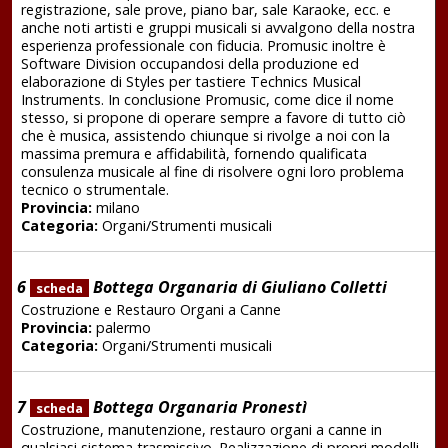
registrazione, sale prove, piano bar, sale Karaoke, ecc. e
anche noti artisti e gruppi musicali si avvalgono della nostra
esperienza professionale con fiducia. Promusic inoltre è
Software Division occupandosi della produzione ed
elaborazione di Styles per tastiere Technics Musical
Instruments. In conclusione Promusic, come dice il nome
stesso, si propone di operare sempre a favore di tutto ciò
che è musica, assistendo chiunque si rivolge a noi con la
massima premura e affidabilità, fornendo qualificata
consulenza musicale al fine di risolvere ogni loro problema
tecnico o strumentale.
Provincia:
milano
Categoria:
Organi/Strumenti musicali
6
Bottega Organaria di Giuliano Colletti
scheda
Costruzione e Restauro Organi a Canne
Provincia:
palermo
Categoria:
Organi/Strumenti musicali
7
Bottega Organaria Pronestì
scheda
Costruzione, manutenzione, restauro organi a canne in
qualsiasi sistema trasmissivo. Realizzazione di propri modelli