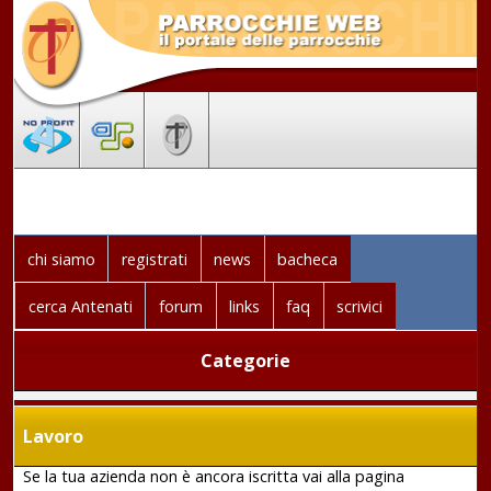
chi siamo
registrati
news
bacheca
cerca Antenati
forum
links
faq
scrivici
Categorie
Lavoro
Se la tua azienda non è ancora iscritta vai alla pagina