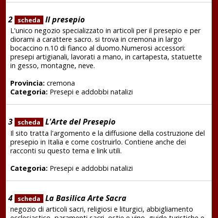
2
Il presepio
scheda
L'unico negozio specializzato in articoli per il presepio e per
diorami a carattere sacro. si trova in cremona in largo
bocaccino n.10 di fianco al duomo.Numerosi accessori:
presepi artigianali, lavorati a mano, in cartapesta, statuette
in gesso, montagne, neve.
Provincia:
cremona
Categoria:
Presepi e addobbi natalizi
3
L'Arte del Presepio
scheda
Il sito tratta l'argomento e la diffusione della costruzione del
presepio in Italia e come costruirlo. Contiene anche dei
racconti su questo tema e link utili.
Categoria:
Presepi e addobbi natalizi
4
La Basilica Arte Sacra
scheda
negozio di articoli sacri, religiosi e liturgici, abbigliamento
ecclesiastico, paramenti sacri, ostie e vino, guide turistiche e