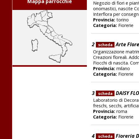
Mappa parrocchie
Negozio di fiori e pi
onomastici, nascite Cor
Interflora per consegn
Provincia:
torino
Categoria:
Fiorerie
2
Arte Flor
scheda
Organizzazione matrimon
Creazioni floreali. Add
Fiocchi di nascita. Com
Provincia:
milano
Categoria:
Fiorerie
3
DAISY FL
scheda
Laboratorio di Decoraz
freschi, secchi, artific
Provincia:
roma
Categoria:
Fiorerie
4
Fioreria 
scheda