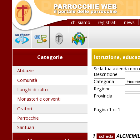
chi siamo
registrati
news
Categorie
Istruzione, educa
Se la tua azienda non è
Abbazie
Descrizione
Comunità
Categoria
Regione
Luoghi di culto
Provincia
Monasteri e conventi
Oratori
Pagina 1 di 1
Parrocchie
Santuari
1
ALCHEMIL
scheda