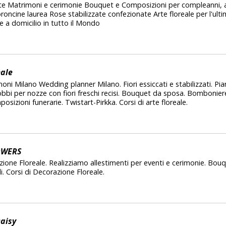
ante Matrimoni e cerimonie Bouquet e Composizioni per compleanni, a
oncine laurea Rose stabilizzate confezionate Arte floreale per l'ultim
e a domicilio in tutto il Mondo
eale
i Milano Wedding planner Milano. Fiori essiccati e stabilizzati. Piante 
obbi per nozze con fiori freschi recisi. Bouquet da sposa. Bomboniere
posizioni funerarie. Twistart-Pirkka. Corsi di arte floreale.
OWERS
ione Floreale. Realizziamo allestimenti per eventi e cerimonie. Bouq
iali. Corsi di Decorazione Floreale.
Daisy