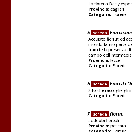
La fioreria Daisy espon
Provincia:
cagliari
Categoria:
Fiorerie
5
Fiorissimi
scheda
Acquisto fiori .it ed ac
mondo,fanno parte del c
tramite la presenza di 
campo dell'intermedia
Provincia:
lecce
Categoria:
Fiorerie
6
Fioristi O
scheda
Sito che raccoglie gli in
Categoria:
Fiorerie
7
floran
scheda
addobbi floreali
Provincia:
pescara
Categoria:
Fiorerie