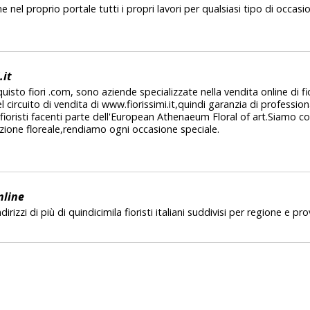
e nel proprio portale tutti i propri lavori per qualsiasi tipo di occasi
.it
quisto fiori .com, sono aziende specializzate nella vendita online di fior
ircuito di vendita di www.fiorissimi.it,quindi garanzia di professiona
fioristi facenti parte dell'European Athenaeum Floral of art.Siamo cons
zione floreale,rendiamo ogni occasione speciale.
nline
dirizzi di più di quindicimila fioristi italiani suddivisi per regione e pro