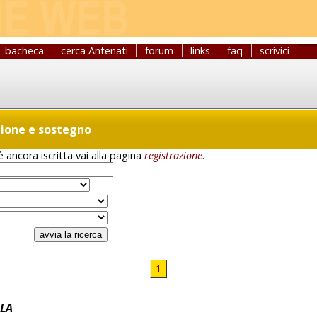
bacheca
cerca Antenati
forum
links
faq
scrivici
zione e sostegno
 ancora iscritta vai alla pagina
registrazione
.
1
LA