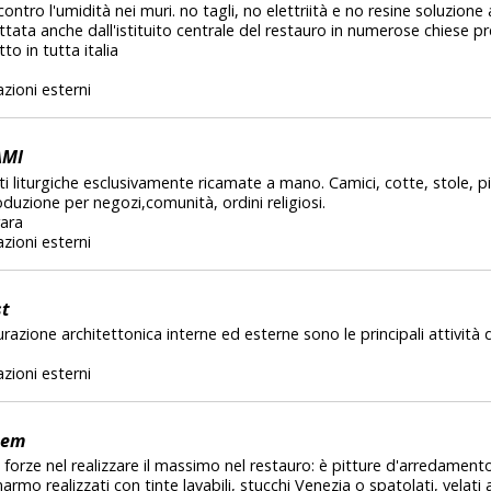
 contro l'umidità nei muri. no tagli, no elettriità e no resine soluzio
tata anche dall'istituito centrale del restauro in numerose chiese pre
tto in tutta italia
zioni esterni
AMI
i liturgiche esclusivamente ricamate a mano. Camici, cotte, stole, pi
oduzione per negozi,comunità, ordini religiosi.
ara
zioni esterni
st
tturazione architettonica interne ed esterne sono le principali attività 
zioni esterni
tem
 forze nel realizzare il massimo nel restauro: è pitture d'arredament
marmo realizzati con tinte lavabili, stucchi Venezia o spatolati, velati a