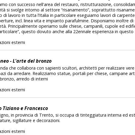
amo con successo nell'area del restauro, ristrutturazione, consolid
vità si svolge intorno al settore “risanamento”, soprattutto risanamen
i lavoro in tutta l’Italia in particolare eseguiamo lavori di carpenter
erture, incl. linea vita e impianto parafulmine. Disponiamo inoltre d
età. Principalmente operiamo sulle chiese, campanili, cupole ed edifi
rticolare”, questo dovuto anche alla 22ennale esperienza in questo 
zioni esterni
neo - L'arte del bronzo
da che collabora con sapienti scultori, architetti per realizzare ver
pazi da arredare. Realizziamo statue, portali per chiese, campane art
bronzo, arredo di interni
zioni esterni
 Tiziano e Francesco
igno, in provincia di Trento, si occupa di tinteggiatura interna ed est
asature, sigillature e decorazioni.
zioni esterni