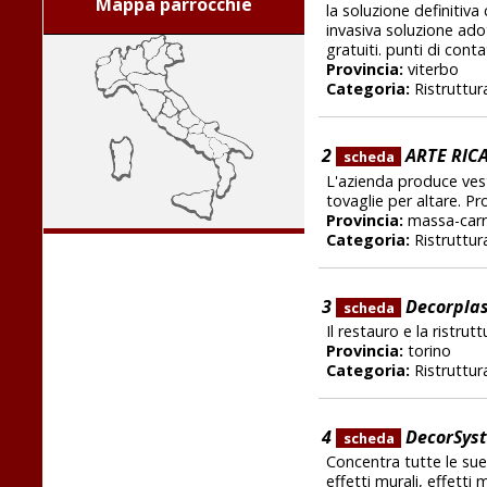
Mappa parrocchie
la soluzione definitiva
invasiva soluzione adot
gratuiti. punti di conta
Provincia:
viterbo
Categoria:
Ristruttura
2
ARTE RIC
scheda
L'azienda produce vest
tovaglie per altare. Pr
Provincia:
massa-carr
Categoria:
Ristruttura
3
Decorpla
scheda
Il restauro e la ristru
Provincia:
torino
Categoria:
Ristruttura
4
DecorSys
scheda
Concentra tutte le sue
effetti murali, effetti 