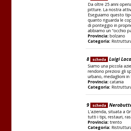
Da oltre 25 anni operi
pitture. La nostra atti
Eseguiamo questo tipo d
quanto riguarda le cop
di ponteggio in propri
abbiamo un “occhio pa
Provincia:
bolzano
Categoria:
Ristruttura
8
Luigi Laco
scheda
Siamo una piccola azien
rendono preziosi gli s
urbano, medaglioni in 
Provincia:
catania
Categoria:
Ristruttura
9
Nerobutto
scheda
L'azienda, situata a Gr
tutti i tipi, restauri, r
Provincia:
trento
Categoria:
Ristruttura