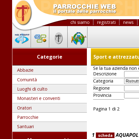
chi siamo
registrati
news
Categorie
Sport e attrezzat
Se la tua azienda non è
Abbazie
Descrizione
Comunità
Categoria
Regione
Luoghi di culto
Provincia
Monasteri e conventi
Oratori
Pagina 1 di 2
Parrocchie
Santuari
1
AQUAPOL LA
scheda