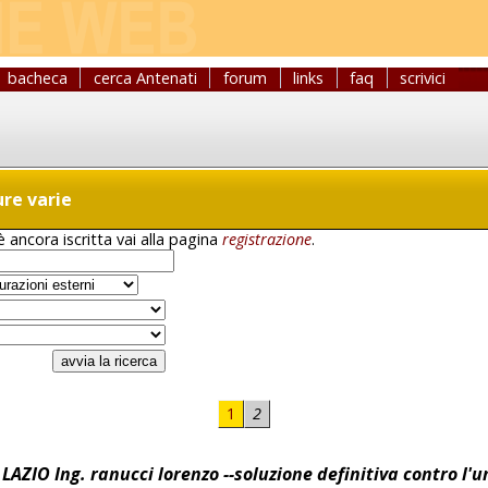
bacheca
cerca Antenati
forum
links
faq
scrivici
ure varie
 ancora iscritta vai alla pagina
registrazione
.
1
2
ZIO Ing. ranucci lorenzo --soluzione definitiva contro l'u