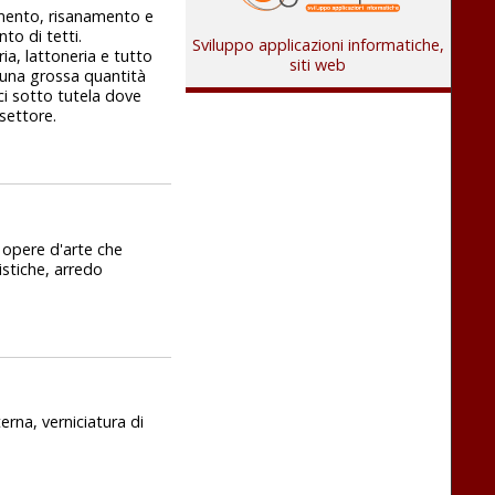
amento, risanamento e
to di tetti.
Sviluppo applicazioni informatiche,
ia, lattoneria e tutto
siti web
i una grossa quantità
ci sotto tutela dove
settore.
e opere d'arte che
istiche, arredo
erna, verniciatura di