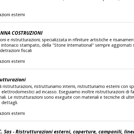
zioni esterni
NNA COSTRUZIONI
ni e ristrutturazioni; specializzata in rifiniture artistiche e risanamen
 e intonaco stampato, della "Stone International" sempre aggiornati 
detrazioni fiscali
zioni esterni
rutturazioni
ristrutturazioni, ristrutturiamo interni, ristrutturiamo esterni con sp
 elettrodomestici ad incasso. Eseguiamo inoltre ristrutturazioni di f
iali. Le ristrutturazioni sono eseguite con materiali e tecniche di ul
 dettagli.
zioni esterni
C. Sas - Ristrutturazioni esterni, coperture, campanili, line