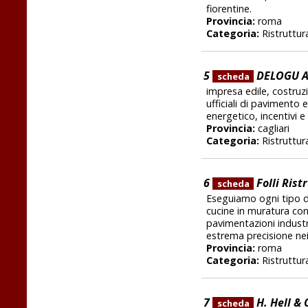
fiorentine.
Provincia:
roma
Categoria:
Ristruttura
5
DELOGU A
scheda
impresa edile, costruzio
ufficiali di pavimento
energetico, incentivi e 
Provincia:
cagliari
Categoria:
Ristruttura
6
Folli Rist
scheda
Eseguiamo ogni tipo di 
cucine in muratura con
pavimentazioni industr
estrema precisione nei
Provincia:
roma
Categoria:
Ristruttura
7
H. Hell & 
scheda