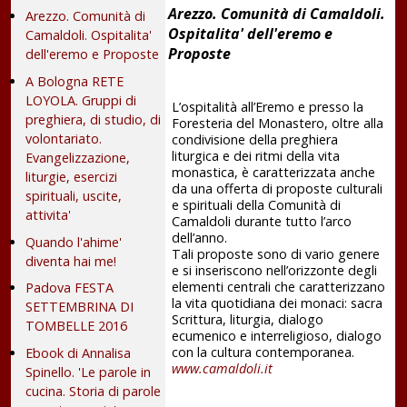
Arezzo. Comunità di Camaldoli.
Arezzo. Comunità di
Ospitalita' dell'eremo e
Camaldoli. Ospitalita'
Proposte
dell'eremo e Proposte
A Bologna RETE
LOYOLA. Gruppi di
L’ospitalità all’Eremo e presso la
preghiera, di studio, di
Foresteria del Monastero, oltre alla
volontariato.
condivisione della preghiera
liturgica e dei ritmi della vita
Evangelizzazione,
monastica, è caratterizzata anche
liturgie, esercizi
da una offerta di proposte culturali
spirituali, uscite,
e spirituali della Comunità di
attivita'
Camaldoli durante tutto l’arco
dell’anno.
Quando l'ahime'
Tali proposte sono di vario genere
diventa hai me!
e si inseriscono nell’orizzonte degli
elementi centrali che caratterizzano
Padova FESTA
la vita quotidiana dei monaci: sacra
SETTEMBRINA DI
Scrittura, liturgia, dialogo
TOMBELLE 2016
ecumenico e interreligioso, dialogo
con la cultura contemporanea.
Ebook di Annalisa
www.camaldoli.it
Spinello. 'Le parole in
cucina. Storia di parole