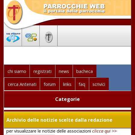
chi siamo
registrati
news
bacheca
cerca Antenati
forum
links
faq
scrivici
Categorie
Archivio delle notizie scelte dalla redazione
per visualizzare le notizie delle associazioni
clicca qui >>