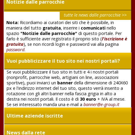
Notizie dalle parrocchie
tutte le news dalle parrocchie >>
Nota:
Ricordiamo ai curatori dei siti che è possibile, in
maniera del tutto
gratuita
, inserire i
comunicati
nello
spazio
"Notizie dalle parrocchie"
di questo portale. Per
farlo è sufficiente aver registrato il proprio sito (
l'iscrizione è
gratuita
), se non ricordi login e password vai alla pagina
password
.
Vuoi pubblicizzare il tuo sito nei nostri portali?
Se vuoi pubblicizzare il tuo sito in tutti e 4 i nostri portali
(nonprofit, parrocchie web, artigiani on line, associazioni
sportive), puoi inviarci un
banner
della dimensione di 240X60
px e l'indirizzo internet del tuo sito, questo verrà inserito a
rotazione con gli altri banner nella fascia grigia in alto a
destra nei nostri portali. Il costo è di
30 euro
+ IVA al mese.
Se sei interessato manda una e-mail a
banner@e-group.it
Ultime aziende iscritte
News dalla rete