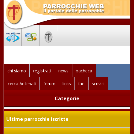
chi siamo
registrati
news
bacheca
cerca Antenati
forum
links
faq
scrivici
Categorie
Ultime parrocchie iscritte