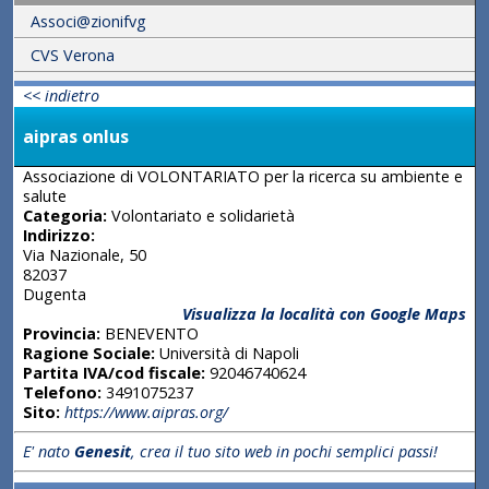
Associ@zionifvg
CVS Verona
<< indietro
aipras onlus
Associazione di VOLONTARIATO per la ricerca su ambiente e
salute
Categoria:
Volontariato e solidarietà
Indirizzo:
Via Nazionale, 50
82037
Dugenta
Visualizza la località con Google Maps
Provincia:
BENEVENTO
Ragione Sociale:
Università di Napoli
Partita IVA/cod fiscale:
92046740624
Telefono:
3491075237
Sito:
https://www.aipras.org/
E' nato
Genesit
, crea il tuo sito web in pochi semplici passi!