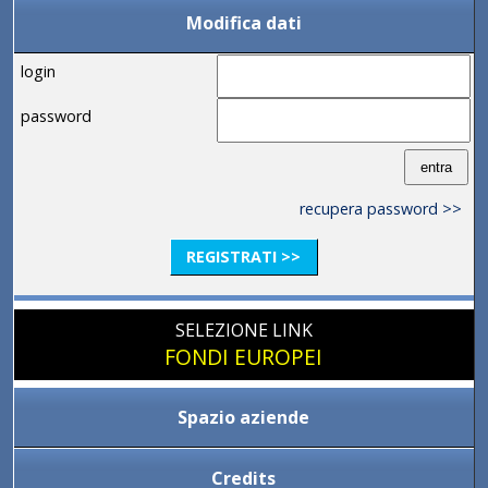
Modifica dati
login
password
recupera password >>
REGISTRATI >>
SELEZIONE LINK
FONDI EUROPEI
Spazio aziende
Credits