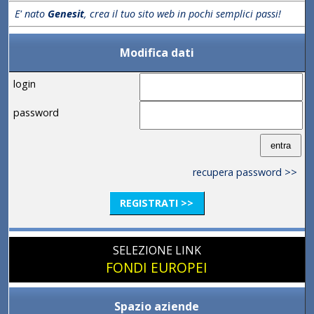
E' nato
Genesit
, crea il tuo sito web in pochi semplici passi!
Modifica dati
login
password
recupera password >>
REGISTRATI >>
SELEZIONE LINK
FONDI EUROPEI
Spazio aziende