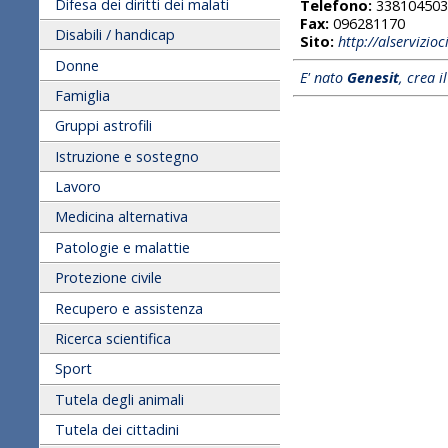
Difesa dei diritti dei malati
Telefono:
338104503
Fax:
096281170
Disabili / handicap
Sito:
http://alservizioc
Donne
E' nato
Genesit
, crea i
Famiglia
Gruppi astrofili
Istruzione e sostegno
Lavoro
Medicina alternativa
Patologie e malattie
Protezione civile
Recupero e assistenza
Ricerca scientifica
Sport
Tutela degli animali
Tutela dei cittadini