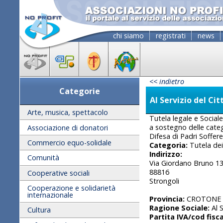
chi siamo
registrati
news
<< indietro
Categorie
Al Servizio del Ci
Arte, musica, spettacolo
Tutela legale e Social
a sostegno delle categ
Associazione di donatori
Difesa di Padri Soffere
Commercio equo-solidale
Categoria:
Tutela dei 
Indirizzo:
Comunità
Via Giordano Bruno 1
88816
Cooperative sociali
Strongoli
Cooperazione e solidarietà
internazionale
Provincia:
CROTONE
Ragione Sociale:
Al S
Cultura
Partita IVA/cod fisca