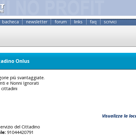
bacheca
newsletter
forum
links
faq
scrivici
ttadino Onlus
e
orie più svantaggiate.
nti e Nonni Ignorati
cittadini
3
Visualizza la lo
ervizio del Cittadino
le:
91044420791