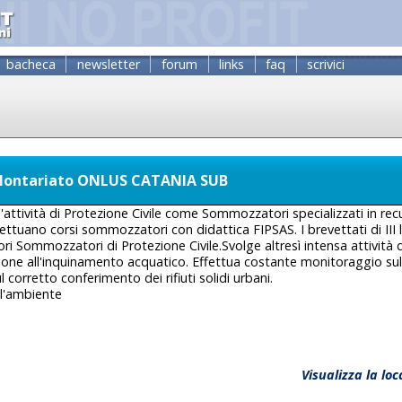
bacheca
newsletter
forum
links
faq
scrivici
volontariato ONLUS CATANIA SUB
l'attività di Protezione Civile come Sommozzatori specializzati in re
ffettuano corsi sommozzatori con didattica FIPSAS. I brevettati di III
ori Sommozzatori di Protezione Civile.Svolge altresì intensa attività 
ione all'inquinamento acquatico. Effettua costante monitoraggio sull
 corretto conferimento dei rifiuti solidi urbani.
l'ambiente
Visualizza la lo