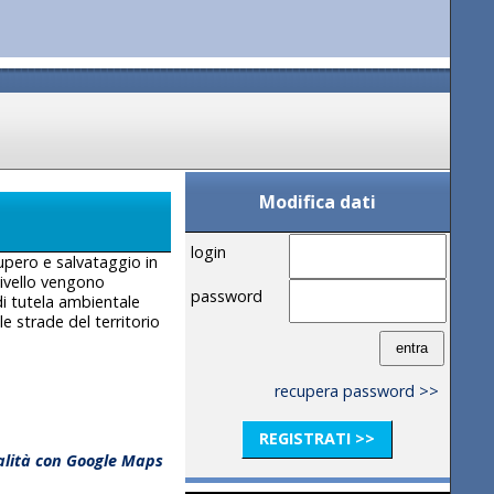
Modifica dati
login
cupero e salvataggio in
 livello vengono
password
di tutela ambientale
e strade del territorio
recupera password >>
REGISTRATI >>
calità con Google Maps