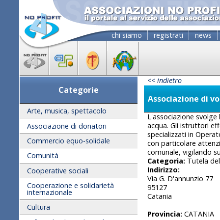
chi siamo
registrati
news
<< indietro
Categorie
Associazione di 
Arte, musica, spettacolo
L'associazione svolge 
acqua. Gli istruttori e
Associazione di donatori
specializzati in Operat
Commercio equo-solidale
con particolare attenz
comunale, vigilando sul
Comunità
Categoria:
Tutela del
Indirizzo:
Cooperative sociali
Via G. D'annunzio 77
Cooperazione e solidarietà
95127
internazionale
Catania
Cultura
Provincia:
CATANIA