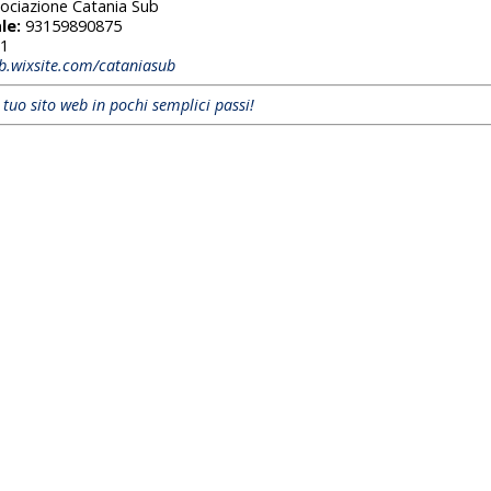
ociazione Catania Sub
le:
93159890875
1
ub.wixsite.com/cataniasub
l tuo sito web in pochi semplici passi!