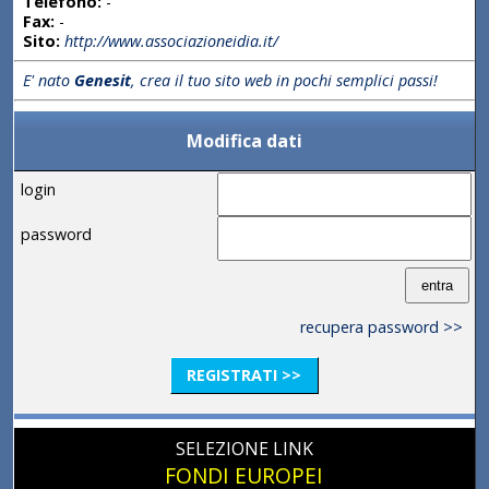
Telefono:
-
Fax:
-
Sito:
http://www.associazioneidia.it/
E' nato
Genesit
, crea il tuo sito web in pochi semplici passi!
Modifica dati
login
password
recupera password >>
REGISTRATI >>
SELEZIONE LINK
FONDI EUROPEI