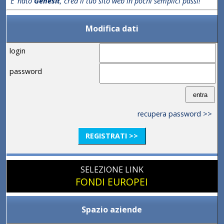
E' nato
Genesit
, crea il tuo sito web in pochi semplici passi!
Modifica dati
login
password
recupera password >>
REGISTRATI >>
SELEZIONE LINK
FONDI EUROPEI
Spazio aziende