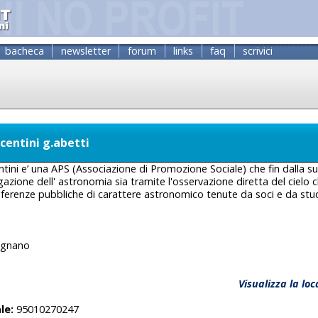
bacheca
newsletter
forum
links
faq
scrivici
icentini g.abetti
centini e’ una APS (Associazione di Promozione Sociale) che fin dalla 
lgazione dell' astronomia sia tramite l'osservazione diretta del cielo 
nferenze pubbliche di carattere astronomico tenute da soci e da stud
cugnano
Visualizza la lo
le:
95010270247