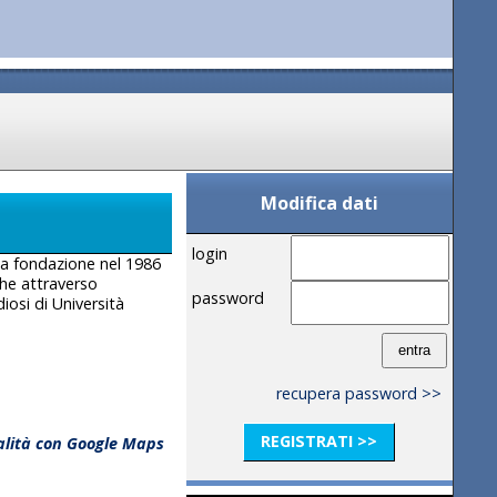
Modifica dati
login
sua fondazione nel 1986
che attraverso
password
iosi di Università
recupera password >>
REGISTRATI >>
calità con Google Maps