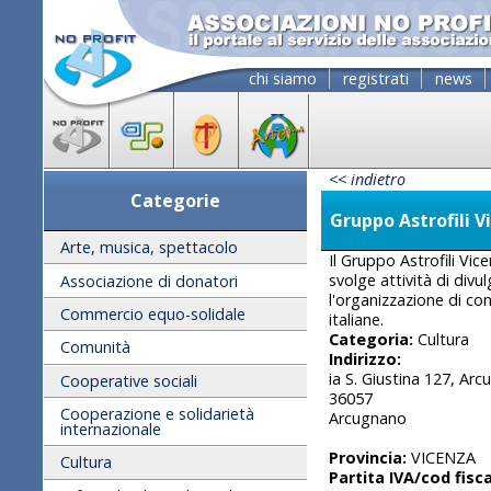
chi siamo
registrati
news
<< indietro
Categorie
Gruppo Astrofili V
Arte, musica, spettacolo
Il Gruppo Astrofili Vi
svolge attività di divu
Associazione di donatori
l'organizzazione di co
Commercio equo-solidale
italiane.
Categoria:
Cultura
Comunità
Indirizzo:
ia S. Giustina 127, Ar
Cooperative sociali
36057
Cooperazione e solidarietà
Arcugnano
internazionale
Provincia:
VICENZA
Cultura
Partita IVA/cod fisca