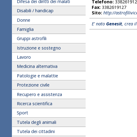
Difesa dei diritti dei malati
Telefono:
338261912
Fax:
3382619127
Disabili / handicap
Sito:
http://astrofilivic
Donne
E' nato
Genesit
, crea i
Famiglia
Gruppi astrofili
Istruzione e sostegno
Lavoro
Medicina alternativa
Patologie e malattie
Protezione civile
Recupero e assistenza
Ricerca scientifica
Sport
Tutela degli animali
Tutela dei cittadini