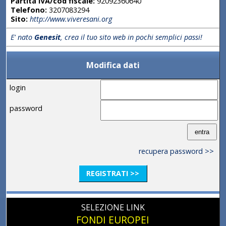
Partita IVA/cod fiscale:
92092360640
Telefono:
3207083294
Sito:
http://www.viveresani.org
E' nato
Genesit
, crea il tuo sito web in pochi semplici passi!
Modifica dati
login
password
recupera password >>
REGISTRATI >>
SELEZIONE LINK
FONDI EUROPEI