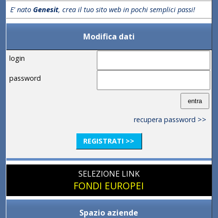
E' nato
Genesit
, crea il tuo sito web in pochi semplici passi!
Modifica dati
login
password
recupera password >>
REGISTRATI >>
SELEZIONE LINK
FONDI EUROPEI
Spazio aziende