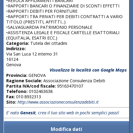
•REVOCA AFFIDAMENTI BANCARI
•RAPPORTI BANCARI O FINANZIARIE DI SCONTI EFFETTI
•RAPPORTI DEBITI PER FORNITURE
•RAPPORTI TRA PRIVATI PER DEBITI CONTRATTI A VARIO
TITOLO (PRESTITI, AFFITTI...)
•SALVAGUARDIA PATRIMONIO PERSONALE
•ASSISTENZA LEGALE E FISCALE CARTELLE ESATTORIALI
(EQUITALIA, ESATRI ECC.)
Categoria:
Tutela dei cittadini
Indirizzo:
Via San Luca 12 interno 31
16124
Genova
Visualizza la località con Google Maps
Provincia:
GENOVA
Ragione Sociale:
Associazione Consulenza Debiti
Partita IVA/cod fiscale:
95163470107
Telefono:
0102463638
Fax:
010 8932313
Sito:
http://www.associazioneconsulenzadebiti.it
E' nato
Genesit
, crea il tuo sito web in pochi semplici passi!
Modifica dati