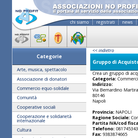
chi siamo
registrati
news
<< indietro
Categorie
Gruppo di Acquist
Arte, musica, spettacolo
Crea un gruppo di acqu
Categoria:
Commercio
Associazione di donatori
Indirizzo:
Commercio equo-solidale
Via Bernardino Martir
80146
Comunità
Napoli
Cooperative sociali
Provincia:
NAPOLI
Cooperazione e solidarietà
Ragione Sociale:
Com
internazionale
Partita IVA/cod fisca
Telefono:
081745343
Cultura
Fax:
9383874665