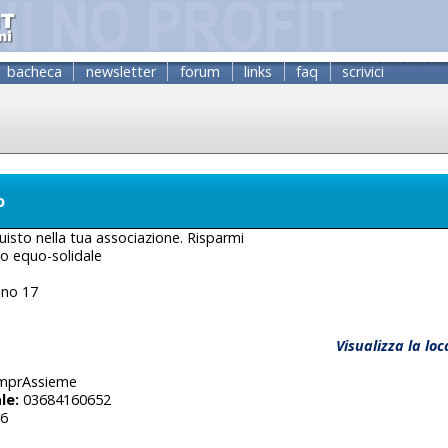
bacheca
newsletter
forum
links
faq
scrivici
o
isto nella tua associazione. Risparmi
 equo-solidale
ano 17
Visualizza la lo
prAssieme
le:
03684160652
6