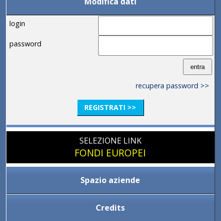
Modifica dati
login
password
recupera password >>
REGISTRATI >>
SELEZIONE LINK
FONDI EUROPEI
Spazio aziende
Credits