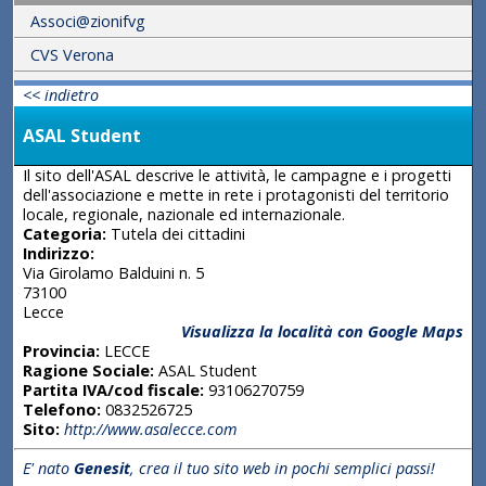
Associ@zionifvg
CVS Verona
<< indietro
ASAL Student
Il sito dell'ASAL descrive le attività, le campagne e i progetti
dell'associazione e mette in rete i protagonisti del territorio
locale, regionale, nazionale ed internazionale.
Categoria:
Tutela dei cittadini
Indirizzo:
Via Girolamo Balduini n. 5
73100
Lecce
Visualizza la località con Google Maps
Provincia:
LECCE
Ragione Sociale:
ASAL Student
Partita IVA/cod fiscale:
93106270759
Telefono:
0832526725
Sito:
http://www.asalecce.com
E' nato
Genesit
, crea il tuo sito web in pochi semplici passi!