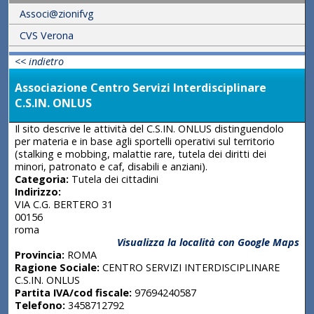
Associ@zionifvg
CVS Verona
<< indietro
Associazione Centro Servizi Interdisciplinare
C.S.IN. ONLUS
Il sito descrive le attività del C.S.IN. ONLUS distinguendolo
per materia e in base agli sportelli operativi sul territorio
(stalking e mobbing, malattie rare, tutela dei diritti dei
minori, patronato e caf, disabili e anziani).
Categoria:
Tutela dei cittadini
Indirizzo:
VIA C.G. BERTERO 31
00156
roma
Visualizza la località con Google Maps
Provincia:
ROMA
Ragione Sociale:
CENTRO SERVIZI INTERDISCIPLINARE
C.S.IN. ONLUS
Partita IVA/cod fiscale:
97694240587
Telefono:
3458712792