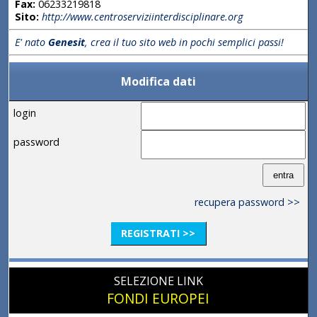
Fax:
06233219818
Sito:
http://www.centroserviziinterdisciplinare.org
E' nato
Genesit
, crea il tuo sito web in pochi semplici passi!
Modifica dati
login
password
recupera password >>
REGISTRATI >>
SELEZIONE LINK
FONDI EUROPEI