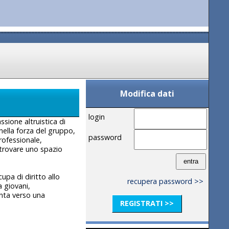
Modifica dati
login
ssione altruistica di
nella forza del gruppo,
password
rofessionale,
 trovare uno spazio
upa di diritto allo
recupera password >>
a giovani,
inta verso una
REGISTRATI >>