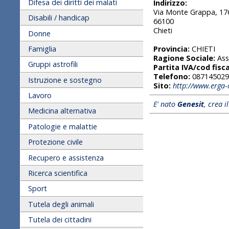
Difesa dei diritti dei malati
Indirizzo:
Via Monte Grappa, 17
Disabili / handicap
66100
Chieti
Donne
Famiglia
Provincia:
CHIETI
Ragione Sociale:
Ass
Gruppi astrofili
Partita IVA/cod fisca
Telefono:
087145029
Istruzione e sostegno
Sito:
http://www.erga
Lavoro
E' nato
Genesit
, crea i
Medicina alternativa
Patologie e malattie
Protezione civile
Recupero e assistenza
Ricerca scientifica
Sport
Tutela degli animali
Tutela dei cittadini