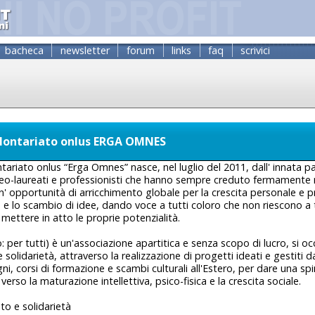
bacheca
newsletter
forum
links
faq
scrivici
olontariato onlus ERGA OMNES
tariato onlus “Erga Omnes” nasce, nel luglio del 2011, dall' innata pa
 neo-laureati e professionisti che hanno sempre creduto fermamente 
 opportunità di arricchimento globale per la crescita personale e p
o e lo scambio di idee, dando voce a tutti coloro che non riescono a
mettere in atto le proprie potenzialità.
 per tutti) è un'associazione apartitica e senza scopo di lucro, si occ
solidarietà, attraverso la realizzazione di progetti ideati e gestiti d
ni, corsi di formazione e scambi culturali all'Estero, per dare una sp
rso la maturazione intellettiva, psico-fisica e la crescita sociale.
to e solidarietà