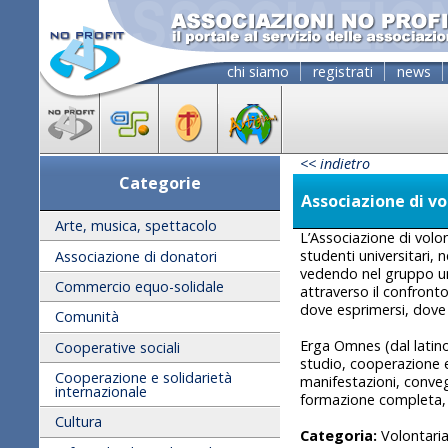
chi siamo
registrati
news
<< indietro
Categorie
Associazione di v
Arte, musica, spettacolo
L’Associazione di volon
studenti universitari,
Associazione di donatori
vedendo nel gruppo un'
Commercio equo-solidale
attraverso il confront
dove esprimersi, dove 
Comunità
Erga Omnes (dal latino:
Cooperative sociali
studio, cooperazione e 
Cooperazione e solidarietà
manifestazioni, conveg
internazionale
formazione completa, ve
Cultura
Categoria:
Volontaria