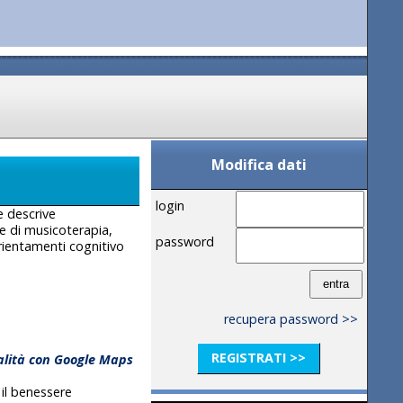
Modifica dati
login
e descrive
le di musicoterapia,
password
orientamenti cognitivo
recupera password >>
REGISTRATI >>
calità con Google Maps
 il benessere