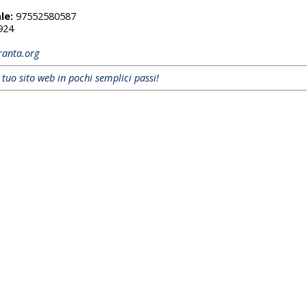
le:
97552580587
924
ranta.org
l tuo sito web in pochi semplici passi!