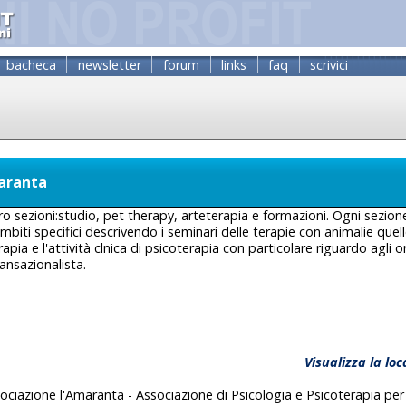
bacheca
newsletter
forum
links
faq
scrivici
maranta
ttro sezioni:studio, pet therapy, arteterapia e formazioni. Ogni sezion
mbiti specifici descrivendo i seminari delle terapie con animalie quel
apia e l'attività clnica di psicoterapia con particolare riguardo agli 
nsazionalista.
Visualizza la lo
ciazione l'Amaranta - Associazione di Psicologia e Psicoterapia per