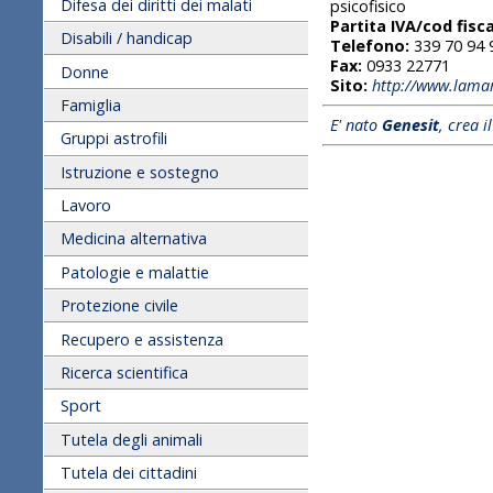
Difesa dei diritti dei malati
psicofisico
Partita IVA/cod fisca
Disabili / handicap
Telefono:
339 70 94 
Fax:
0933 22771
Donne
Sito:
http://www.lama
Famiglia
E' nato
Genesit
, crea i
Gruppi astrofili
Istruzione e sostegno
Lavoro
Medicina alternativa
Patologie e malattie
Protezione civile
Recupero e assistenza
Ricerca scientifica
Sport
Tutela degli animali
Tutela dei cittadini