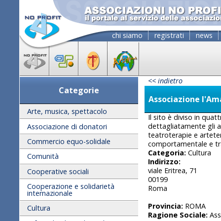
chi siamo
registrati
news
<< indietro
Categorie
Associazione l'A
Arte, musica, spettacolo
Il sito è diviso in qua
dettagliatamente gli a
Associazione di donatori
teatroterapie e arteter
Commercio equo-solidale
comportamentale e tra
Categoria:
Cultura
Comunità
Indirizzo:
viale Eritrea, 71
Cooperative sociali
00199
Cooperazione e solidarietà
Roma
internazionale
Provincia:
ROMA
Cultura
Ragione Sociale:
Asso