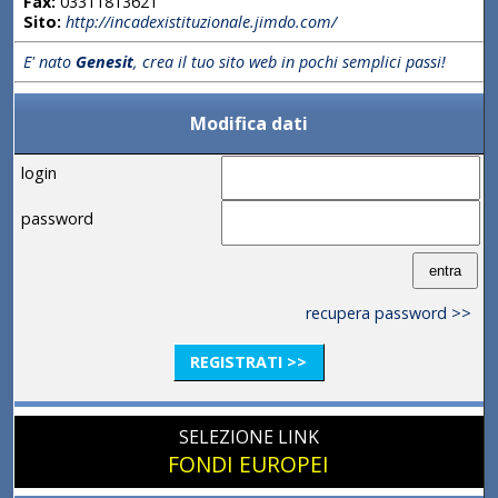
Fax:
03311813621
Sito:
http://incadexistituzionale.jimdo.com/
E' nato
Genesit
, crea il tuo sito web in pochi semplici passi!
Modifica dati
login
password
recupera password >>
REGISTRATI >>
SELEZIONE LINK
FONDI EUROPEI