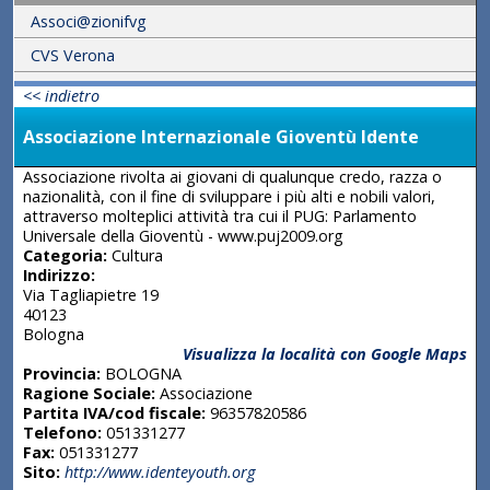
Associ@zionifvg
CVS Verona
<< indietro
Associazione Internazionale Gioventù Idente
Associazione rivolta ai giovani di qualunque credo, razza o
nazionalità, con il fine di sviluppare i più alti e nobili valori,
attraverso molteplici attività tra cui il PUG: Parlamento
Universale della Gioventù - www.puj2009.org
Categoria:
Cultura
Indirizzo:
Via Tagliapietre 19
40123
Bologna
Visualizza la località con Google Maps
Provincia:
BOLOGNA
Ragione Sociale:
Associazione
Partita IVA/cod fiscale:
96357820586
Telefono:
051331277
Fax:
051331277
Sito:
http://www.identeyouth.org