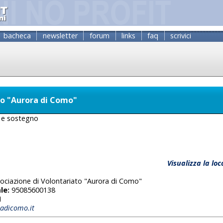
bacheca
newsletter
forum
links
faq
scrivici
to "Aurora di Como"
 e sostegno
Visualizza la lo
ociazione di Volontariato "Aurora di Como"
le:
95085600138
1
radicomo.it