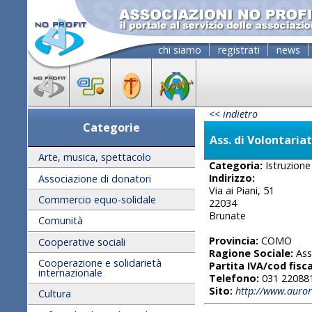
chi siamo
registrati
news
<< indietro
Categorie
Ass. di Volontaria
Arte, musica, spettacolo
Categoria:
Istruzione
Indirizzo:
Associazione di donatori
Via ai Piani, 51
Commercio equo-solidale
22034
Brunate
Comunità
Provincia:
COMO
Cooperative sociali
Ragione Sociale:
Ass
Cooperazione e solidarietà
Partita IVA/cod fisca
internazionale
Telefono:
031 22088
Sito:
http://www.auro
Cultura