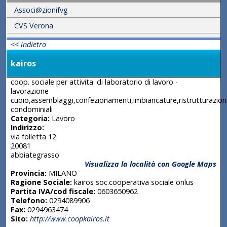
Associ@zionifvg
CVS Verona
<< indietro
kairos
coop. sociale per attivita' di laboratorio di lavoro -
lavorazione
cuoio,assemblaggi,confezionamenti,imbiancature,ristrutturazioni,
condominiali
Categoria:
Lavoro
Indirizzo:
via folletta 12
20081
abbiategrasso
Visualizza la località con Google Maps
Provincia:
MILANO
Ragione Sociale:
kairos soc.cooperativa sociale onlus
Partita IVA/cod fiscale:
0603650962
Telefono:
0294089906
Fax:
0294963474
Sito:
http://www.coopkairos.it