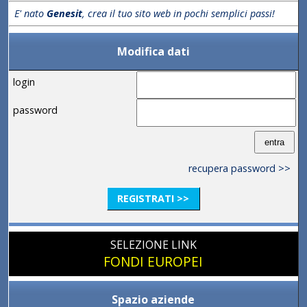
E' nato
Genesit
, crea il tuo sito web in pochi semplici passi!
Modifica dati
login
password
recupera password >>
REGISTRATI >>
SELEZIONE LINK
FONDI EUROPEI
Spazio aziende