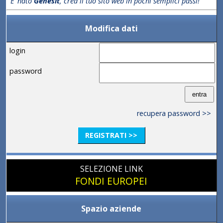
E' nato
Genesit
, crea il tuo sito web in pochi semplici passi!
Modifica dati
login
password
recupera password >>
REGISTRATI >>
SELEZIONE LINK
FONDI EUROPEI
Spazio aziende