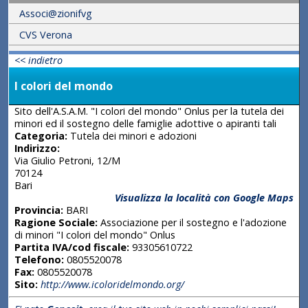
Associ@zionifvg
CVS Verona
<< indietro
I colori del mondo
Sito dell'A.S.A.M. "I colori del mondo" Onlus per la tutela dei
minori ed il sostegno delle famiglie adottive o apiranti tali
Categoria:
Tutela dei minori e adozioni
Indirizzo:
Via Giulio Petroni, 12/M
70124
Bari
Visualizza la località con Google Maps
Provincia:
BARI
Ragione Sociale:
Associazione per il sostegno e l'adozione
di minori "I colori del mondo" Onlus
Partita IVA/cod fiscale:
93305610722
Telefono:
0805520078
Fax:
0805520078
Sito:
http://www.icoloridelmondo.org/