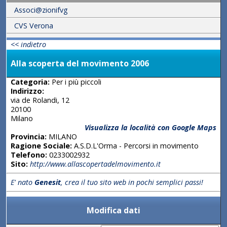
Associ@zionifvg
CVS Verona
<< indietro
Alla scoperta del movimento 2006
Categoria:
Per i più piccoli
Indirizzo:
via de Rolandi, 12
20100
Milano
Visualizza la località con Google Maps
Provincia:
MILANO
Ragione Sociale:
A.S.D.L'Orma - Percorsi in movimento
Telefono:
0233002932
Sito:
http://www.allascopertadelmovimento.it
E' nato
Genesit
, crea il tuo sito web in pochi semplici passi!
Modifica dati