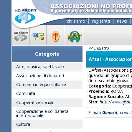
chi siamo
registrati
news
<< indietro
Categorie
Afsai - Associazio
Arte, musica, spettacolo
L'Afsai (Associazione p
quando un gruppo di pe
Associazione di donatori
l'interscambio giovanile
Commercio equo-solidale
Categoria:
Cooperazio
Provincia:
ROMA
Comunità
Ragione Sociale:
Afs
Sito:
http://www.afsai.i
Cooperative sociali
Cooperazione e solidarietà
E' nato
Genesit
, crea i
internazionale
Cultura