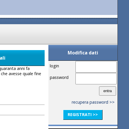
Modifica dati
ali
login
 quaranta anni fa
 che avesse quale fine
password
recupera password >>
REGISTRATI >>